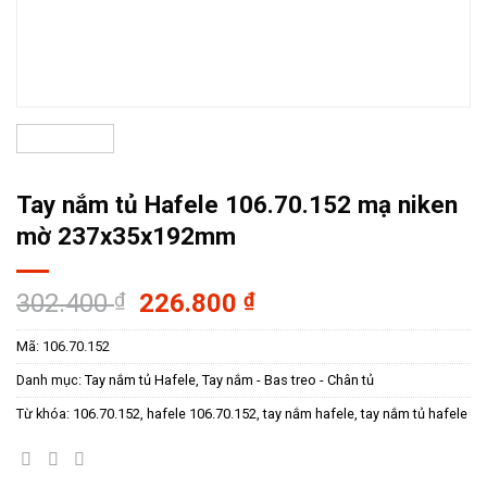
Tay nắm tủ Hafele 106.70.152 mạ niken
mờ 237x35x192mm
Giá
Giá
302.400
₫
226.800
₫
gốc
hiện
Mã:
106.70.152
là:
tại
302.400 ₫.
là:
Danh mục:
Tay nắm tủ Hafele
,
Tay nắm - Bas treo - Chân tủ
226.800 ₫.
Từ khóa:
106.70.152
,
hafele 106.70.152
,
tay nắm hafele
,
tay nắm tủ hafele