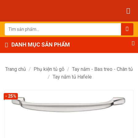
Bỏ
qua
nội
dung
Tìm
kiếm:
DANH MỤC SẢN PHẨM
Trang chủ
/
Phụ kiện tủ gỗ
/
Tay nắm - Bas treo - Chân tủ
/
Tay nắm tủ Hafele
- 25%