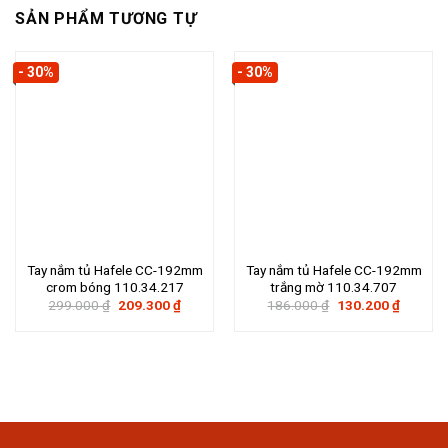
SẢN PHẨM TƯƠNG TỰ
- 30%
- 30%
Tay nắm tủ Hafele CC-192mm
Tay nắm tủ Hafele CC-192mm
crom bóng 110.34.217
trắng mờ 110.34.707
Giá
Giá
Giá
Giá
299.000
₫
209.300
₫
186.000
₫
130.200
₫
gốc
hiện
gốc
hiện
là:
tại
là:
tại
299.000 ₫.
là:
186.000 ₫.
là:
209.300 ₫.
130.200