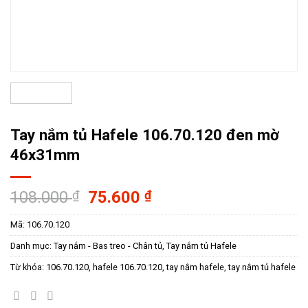
Tay nắm tủ Hafele 106.70.120 đen mờ
46x31mm
Giá
Giá
108.000
₫
75.600
₫
gốc
hiện
Mã:
106.70.120
là:
tại
108.000 ₫.
là:
Danh mục:
Tay nắm - Bas treo - Chân tủ
,
Tay nắm tủ Hafele
75.600 ₫.
Từ khóa:
106.70.120
,
hafele 106.70.120
,
tay nắm hafele
,
tay nắm tủ hafele