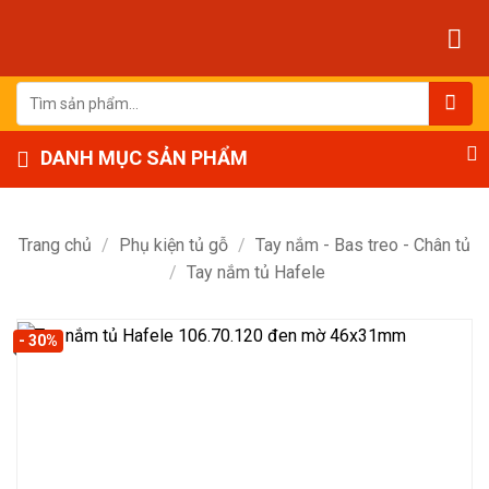
Bỏ
qua
nội
dung
Tìm
kiếm:
DANH MỤC SẢN PHẨM
Trang chủ
/
Phụ kiện tủ gỗ
/
Tay nắm - Bas treo - Chân tủ
/
Tay nắm tủ Hafele
- 30%