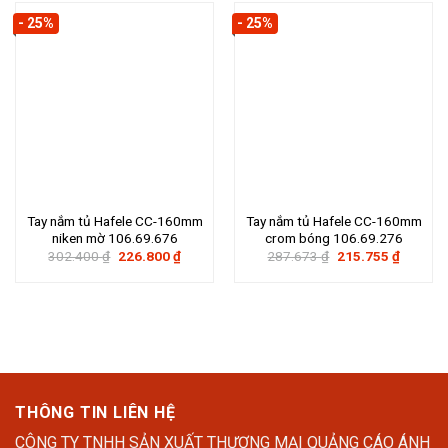
- 25%
- 25%
Tay nắm tủ Hafele CC-160mm
Tay nắm tủ Hafele CC-160mm
niken mờ 106.69.676
crom bóng 106.69.276
Giá
Giá
Giá
Giá
302.400
₫
226.800
₫
287.673
₫
215.755
₫
gốc
hiện
gốc
hiện
là:
tại
là:
tại
302.400 ₫.
là:
287.673 ₫.
là:
226.800 ₫.
215.755
THÔNG TIN LIÊN HỆ
CÔNG TY TNHH SẢN XUẤT THƯƠNG MẠI QUẢNG CÁO ÁNH