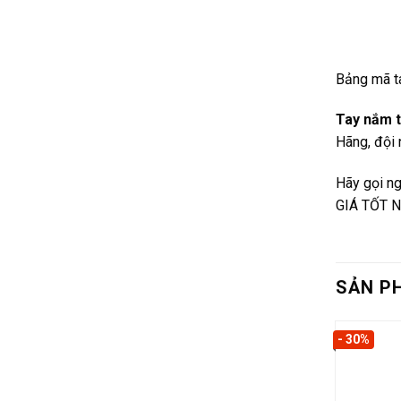
Bảng mã t
Tay nắm 
Hãng, đội 
Hãy gọi ng
GIÁ TỐT N
SẢN P
- 30%