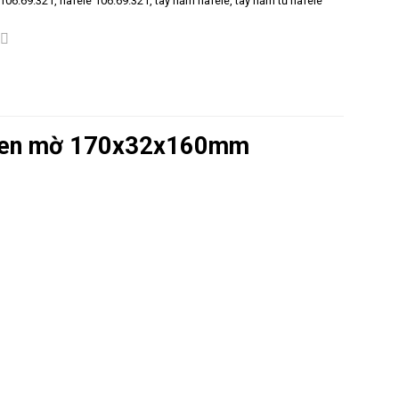
106.69.321
,
hafele 106.69.321
,
tay nắm hafele
,
tay nắm tủ hafele
 đen mờ 170x32x160mm