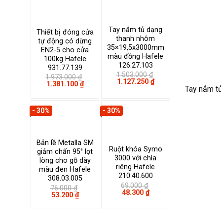
Tay nắm tủ dạng
Thiết bị đóng cửa
thanh nhôm
tự động có dừng
35×19,5x3000mm
EN2-5 cho cửa
màu đồng Hafele
100kg Hafele
126.27.103
931.77.139
1.503.000
₫
1.973.000
₫
Giá
Giá
1.127.250
₫
Giá
Giá
1.381.100
₫
gốc
hiện
Tay nắm t
gốc
hiện
là:
tại
là:
tại
1.503.000 ₫.
là:
1.973.000 ₫.
là:
1.127.250 ₫.
- 30%
- 30%
1.381.100 ₫.
Bản lề Metalla SM
Ruột khóa Symo
giảm chấn 95° lọt
3000 với chìa
lòng cho gỗ dày
riêng Hafele
màu đen Hafele
210.40.600
308.03.005
69.000
₫
76.000
₫
Giá
Giá
48.300
₫
Giá
Giá
53.200
₫
gốc
hiện
gốc
hiện
là:
tại
là:
tại
69.000 ₫.
là:
76.000 ₫.
là:
48.300 ₫.