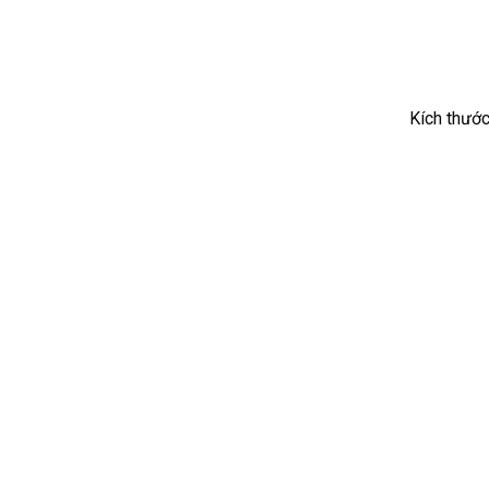
53.200 ₫.
Kích thướ