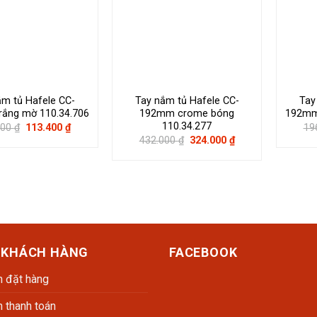
ắm tủ Hafele CC-
Tay nắm tủ Hafele CC-
Tay
ắng mờ 110.34.706
192mm crome bóng
192mm 
110.34.277
Giá
Giá
000
₫
113.400
₫
19
gốc
hiện
Giá
Giá
432.000
₫
324.000
₫
là:
tại
gốc
hiện
162.000 ₫.
là:
là:
tại
113.400 ₫.
432.000 ₫.
là:
324.000 ₫.
 KHÁCH HÀNG
FACEBOOK
 đặt hàng
 thanh toán