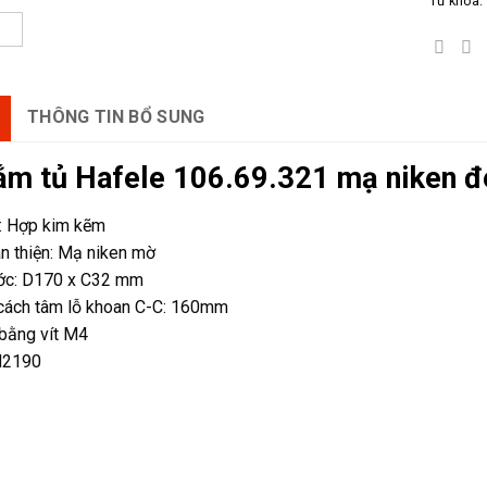
Từ khóa:
THÔNG TIN BỔ SUNG
ắm tủ Hafele 106.69.321 mạ niken
u: Hợp kim kẽm
n thiện: Mạ niken mờ
ước: D170 x C32 mm
cách tâm lỗ khoan C-C: 160mm
bằng vít M4
H2190