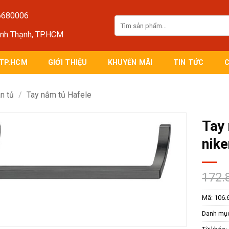
6680006
Tìm
kiếm:
ình Thạnh, TP.HCM
 TP.HCM
GIỚI THIỆU
KHUYẾN MÃI
TIN TỨC
n tủ
/
Tay nắm tủ Hafele
Tay
nik
172.
Mã:
106.
Danh mụ