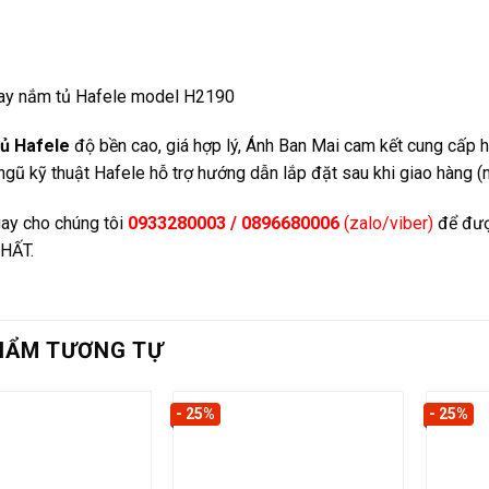
ay nắm tủ Hafele model H2190
tủ Hafele
độ bền cao, giá hợp lý, Ánh Ban Mai cam kết cung cấp 
ngũ kỹ thuật Hafele hỗ trợ hướng dẫn lắp đặt sau khi giao hàng (
ay cho chúng tôi
0933280003 / 0896680006
(zalo/viber)
để đượ
HẤT.
HẨM TƯƠNG TỰ
- 25%
- 25%