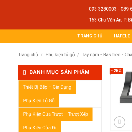
Bỏ
093 3280003
-
089 
qua
nội
163 Chu Văn An, P. B
dung
TRANG CHỦ
HAFELE
Trang chủ
/
Phụ kiện tủ gỗ
/
Tay nắm - Bas treo - Châ
- 25%
DANH MỤC SẢN PHẨM
Thiết Bị Bếp – Gia Dụng
Phụ Kiện Tủ Gỗ
Phụ Kiện Cửa Trượt – Trượt Xếp
Phụ Kiện Cửa Đi