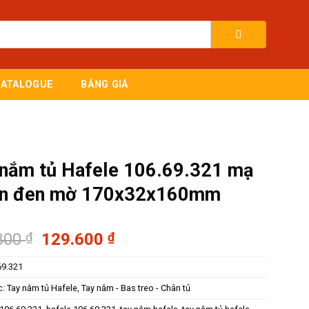
CATALOGUE
BẢNG GIÁ
 nắm tủ Hafele 106.69.321 mạ
en đen mờ 170x32x160mm
Giá
Giá
800
₫
129.600
₫
gốc
hiện
69.321
là:
tại
172.800 ₫.
là:
c:
Tay nắm tủ Hafele
,
Tay nắm - Bas treo - Chân tủ
129.600 ₫.