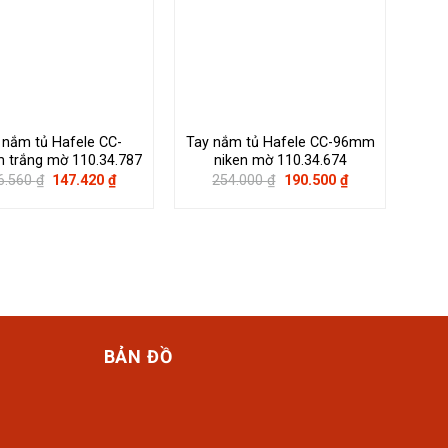
 nắm tủ Hafele CC-
Tay nắm tủ Hafele CC-96mm
T
trắng mờ 110.34.787
niken mờ 110.34.674
160
Giá
Giá
Giá
Giá
6.560
₫
147.420
₫
254.000
₫
190.500
₫
gốc
hiện
gốc
hiện
là:
tại
là:
tại
196.560 ₫.
là:
254.000 ₫.
là:
147.420 ₫.
190.500 ₫.
BẢN ĐỒ