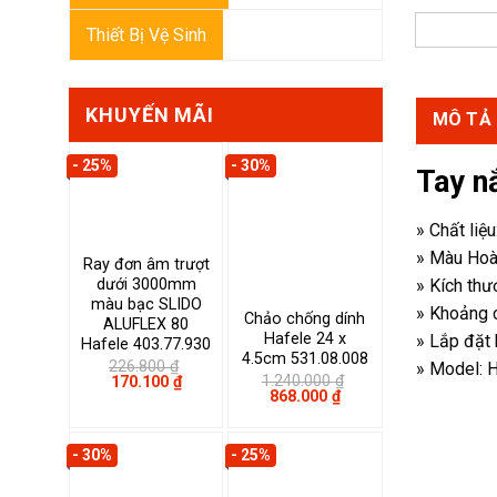
Thiết Bị Vệ Sinh
KHUYẾN MÃI
MÔ TẢ
- 25%
- 30%
Tay n
» Chất liệ
» Màu Hoà
Ray đơn âm trượt
» Kích th
dưới 3000mm
màu bạc SLIDO
» Khoảng 
Chảo chống dính
ALUFLEX 80
Hafele 24 x
» Lắp đặt 
Hafele 403.77.930
4.5cm 531.08.008
226.800
₫
» Model: 
Giá
Giá
1.240.000
₫
170.100
₫
Giá
Giá
gốc
hiện
868.000
₫
gốc
hiện
là:
tại
là:
tại
226.800 ₫.
là:
1.240.000 ₫.
là:
170.100 ₫.
- 30%
- 25%
868.000 ₫.