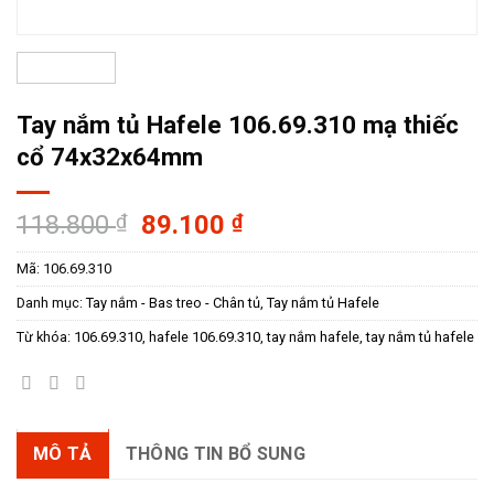
Tay nắm tủ Hafele 106.69.310 mạ thiếc
cổ 74x32x64mm
Giá
Giá
118.800
₫
89.100
₫
gốc
hiện
Mã:
106.69.310
là:
tại
118.800 ₫.
là:
Danh mục:
Tay nắm - Bas treo - Chân tủ
,
Tay nắm tủ Hafele
89.100 ₫.
Từ khóa:
106.69.310
,
hafele 106.69.310
,
tay nắm hafele
,
tay nắm tủ hafele
MÔ TẢ
THÔNG TIN BỔ SUNG