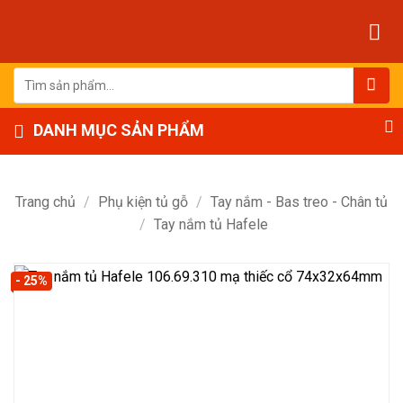
Bỏ
qua
nội
dung
Tìm
kiếm:
DANH MỤC SẢN PHẨM
Trang chủ
/
Phụ kiện tủ gỗ
/
Tay nắm - Bas treo - Chân tủ
/
Tay nắm tủ Hafele
- 25%