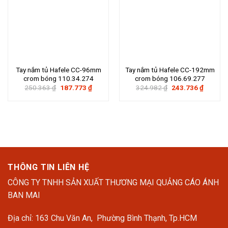
Tay nắm tủ Hafele CC-96mm
Tay nắm tủ Hafele CC-192mm
crom bóng 110.34.274
crom bóng 106.69.277
Giá
Giá
Giá
Giá
250.363
₫
187.773
₫
324.982
₫
243.736
₫
gốc
hiện
gốc
hiện
là:
tại
là:
tại
250.363 ₫.
là:
324.982 ₫.
là:
187.773 ₫.
243.736
THÔNG TIN LIÊN HỆ
CÔNG TY TNHH SẢN XUẤT THƯƠNG MẠI QUẢNG CÁO ÁNH
BAN MAI
Địa chỉ: 163 Chu Văn An, Phường Bình Thạnh, Tp.HCM