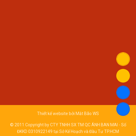
Thiết kế website bởi
Mắt Bão WS
© 2011 Copyright by CTY TNHH SX TM QC ÁNH BAN MAI - Số
ĐKKD 0310922149 tại Sở Kế Hoạch và Đầu Tư TP.HCM