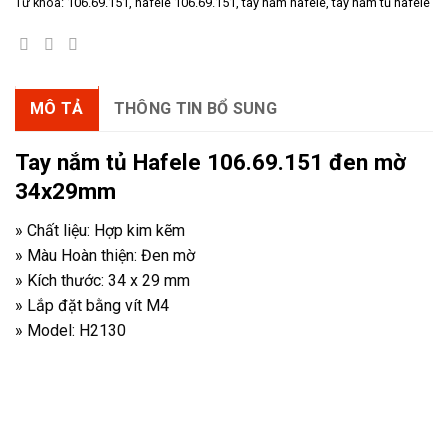
Từ khóa:
106.69.151
,
hafele 106.69.151
,
tay nắm hafele
,
tay nắm tủ hafele
MÔ TẢ
THÔNG TIN BỔ SUNG
Tay nắm tủ Hafele 106.69.151 đen mờ
34x29mm
» Chất liệu: Hợp kim kẽm
» Màu Hoàn thiện: Đen mờ
» Kích thước: 34 x 29 mm
» Lắp đặt bằng vít M4
» Model: H2130