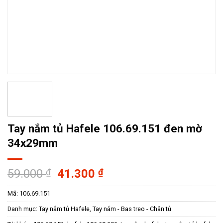
Tay nắm tủ Hafele 106.69.151 đen mờ
34x29mm
Giá
Giá
59.000
₫
41.300
₫
gốc
hiện
Mã:
106.69.151
là:
tại
59.000 ₫.
là:
Danh mục:
Tay nắm tủ Hafele
,
Tay nắm - Bas treo - Chân tủ
41.300 ₫.