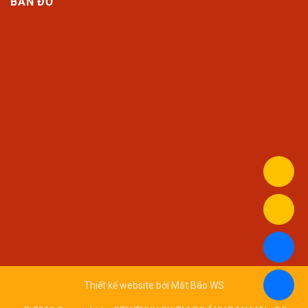
BẢN ĐỒ
Thiết kế website bởi
Mắt Bão WS