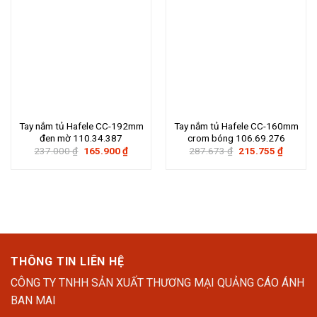
Tay nắm tủ Hafele CC-192mm
Tay nắm tủ Hafele CC-160mm
đen mờ 110.34.387
crom bóng 106.69.276
Giá
Giá
Giá
Giá
237.000
₫
165.900
₫
287.673
₫
215.755
₫
gốc
hiện
gốc
hiện
là:
tại
là:
tại
237.000 ₫.
là:
287.673 ₫.
là:
165.900 ₫.
215.755
THÔNG TIN LIÊN HỆ
CÔNG TY TNHH SẢN XUẤT THƯƠNG MẠI QUẢNG CÁO ÁNH
BAN MAI