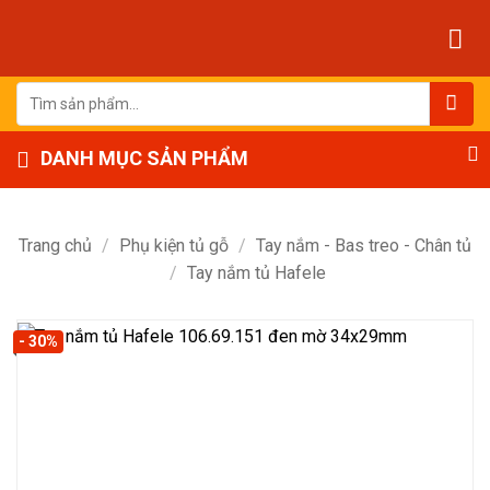
Bỏ
qua
nội
dung
Tìm
kiếm:
DANH MỤC SẢN PHẨM
Trang chủ
/
Phụ kiện tủ gỗ
/
Tay nắm - Bas treo - Chân tủ
/
Tay nắm tủ Hafele
- 30%