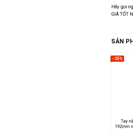
340.
THÔNG TIN LIÊN HỆ
HỖ TRỢ
CÔNG TY TNHH SẢN XUẤT THƯƠNG
Hướng dẫn
MẠI QUẢNG CÁO ÁNH BAN MAI
Hướng dẫn
Địa chỉ: 163 Chu Văn An, Phường Bình
Chính sác
Thạnh, Tp.HCM
Email: congtyanhbanmai@gmail.com
Hotline: 093 328 0003 – 089 668 0006