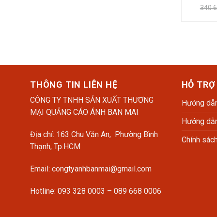
© 2011 Copyright by CTY TNHH SX TM QC ÁNH BAN MAI - Số 