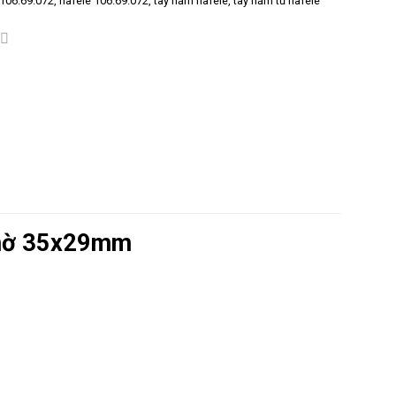
106.69.072
,
hafele 106.69.072
,
tay nắm hafele
,
tay nắm tủ hafele
 mờ 35x29mm