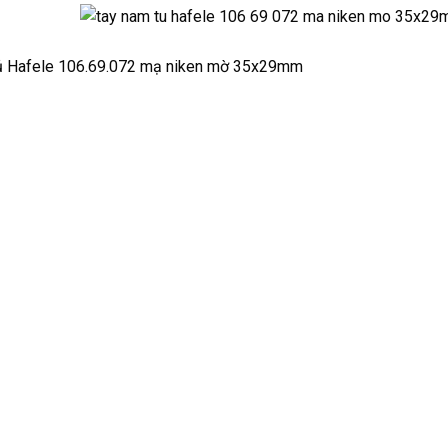
c tay nắm tủ Hafele 106.69.072 mạ niken mờ 35x29mm
ay nắm tủ Hafele Model H2165
tủ Hafele
độ bền cao, giá hợp lý, Ánh Ban Mai cam kết cung cấp 
ngũ kỹ thuật Hafele hỗ trợ hướng dẫn lắp đặt sau khi giao hàng (