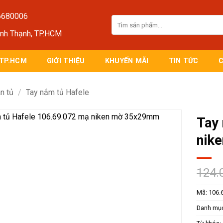
6680006
Tìm
kiếm:
ình Thạnh, TP.HCM
 TP.HCM
GIỚI THIỆU
KHUYẾN MÃI
TIN TỨC
n tủ
/
Tay nắm tủ Hafele
Tay
nik
124.
Mã:
106.
Danh mụ