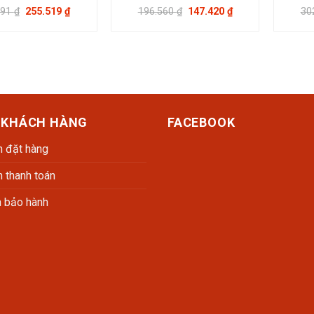
ĐKKD 0310922149 tại Sở Kế Hoạch và Đầu Tư TP.HCM