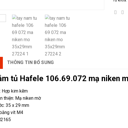
Từ khóa:
THÔNG TIN BỔ SUNG
ắm tủ Hafele 106.69.072 mạ niken
u: Hợp kim kẽm
n thiện: Mạ niken mờ
ước: 35 x 29 mm
bằng vít M4
H2165
ủ Hafele 106.69.072 mạ niken mờ 35x29mm