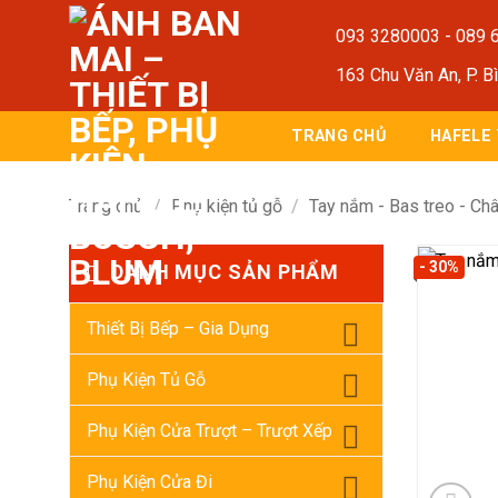
Bỏ
093 3280003
-
089 
qua
nội
163 Chu Văn An, P. B
dung
TRANG CHỦ
HAFELE
Trang chủ
/
Phụ kiện tủ gỗ
/
Tay nắm - Bas treo - Châ
- 30%
DANH MỤC SẢN PHẨM
Thiết Bị Bếp – Gia Dụng
Phụ Kiện Tủ Gỗ
Phụ Kiện Cửa Trượt – Trượt Xếp
Phụ Kiện Cửa Đi