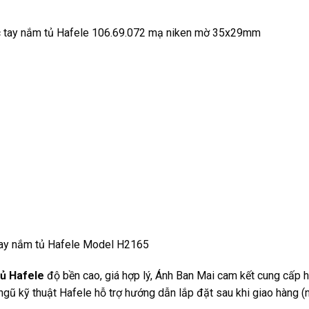
ay cho chúng tôi
0933280003 / 0896680006
(zalo/viber) để đư
HẤT.
HẨM TƯƠNG TỰ
- 25%
- 25%
ắm tủ Hafele CC-
Tay nắm tủ Hafele CC-
Tay
ken mờ 106.69.677
192mm trắng mờ 110.34.787
160mm 