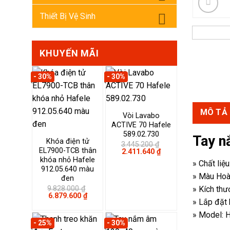
Thiết Bị Vệ Sinh
KHUYẾN MÃI
MÔ TẢ
- 30%
- 30%
Tay n
» Chất liệ
Vòi Lavabo
» Màu Hoà
ACTIVE 70 Hafele
» Kích th
589.02.730
Khóa điện tử
3.445.200
₫
» Lắp đặt 
EL7900-TCB thân
Giá
Giá
2.411.640
₫
» Model: 
gốc
hiện
khóa nhỏ Hafele
là:
tại
912.05.640 màu
3.445.200 ₫.
là:
đen
2.411.640 ₫.
9.828.000
₫
Giá
Giá
6.879.600
₫
gốc
hiện
Tay nắm t
là:
tại
9.828.000 ₫.
là:
- 25%
- 30%
6.879.600 ₫.