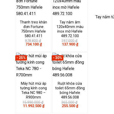
Kích thướ
Thanh treo khăn
Tay nắm âm
đơn Fortune
120x40mm màu
750mm Hafele
inox mờ Hafele
580.41.411
489.72.100
978.800
₫
197.000
₫
Giá
Giá
Giá
Giá
734.100
₫
137.900
₫
gốc
hiện
gốc
hiện
là:
tại
là:
tại
978.800 ₫.
là:
197.000 ₫.
là:
- 25%
- 30%
734.100 ₫.
137.900 ₫.
Máy hút mùi áp
Ruột khóa cửa
tường kính cong
toilet 65mm đồng
Bảng mã t
Teka NC 980 –
bóng Hafele
R900mm
489.56.008
15.990.000
₫
365.000
₫
Tay nắm 
Giá
Giá
Giá
Giá
11.992.500
₫
255.500
₫
Hãng, đội 
gốc
hiện
gốc
hiện
là:
tại
là:
tại