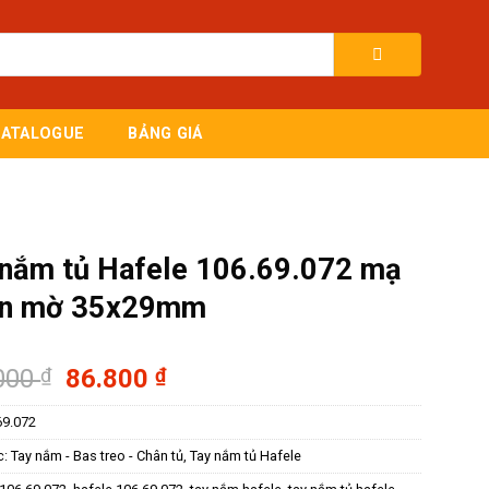
CATALOGUE
BẢNG GIÁ
 nắm tủ Hafele 106.69.072 mạ
en mờ 35x29mm
Giá
Giá
000
₫
86.800
₫
gốc
hiện
69.072
là:
tại
124.000 ₫.
là:
c:
Tay nắm - Bas treo - Chân tủ
,
Tay nắm tủ Hafele
86.800 ₫.