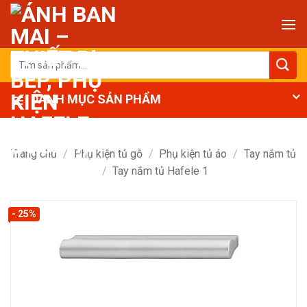
Bỏ
qua
nội
dung
Tìm
kiếm:
DANH MỤC SẢN PHẨM
Trang chủ
/
Phụ kiện tủ gỗ
/
Phụ kiện tủ áo
/
Tay nắm tủ
/
Tay nắm tủ Hafele 1
- 25%