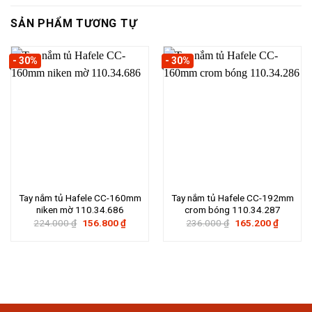
SẢN PHẨM TƯƠNG TỰ
- 30%
- 30%
Tay nắm tủ Hafele CC-160mm
Tay nắm tủ Hafele CC-192mm
niken mờ 110.34.686
crom bóng 110.34.287
Giá
Giá
Giá
Giá
224.000
₫
156.800
₫
236.000
₫
165.200
₫
gốc
hiện
gốc
hiện
là:
tại
là:
tại
224.000 ₫.
là:
236.000 ₫.
là:
156.800 ₫.
165.200