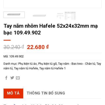
Tay nắm nhôm Hafele 52x24x32mm mạ
bạc 109.49.902
Giá
Giá
30.240
₫
22.680
₫
gốc
hiện
Mã:
109.49.902
là:
tại
30.240 ₫.
là:
Danh mục:
Phụ kiện tủ áo
,
Phụ kiện tủ gỗ
,
Tay nắm - Bas treo - Chân tủ
,
Tay
22.680 ₫.
nắm tủ
,
Tay nắm tủ Hafele
,
Tay nắm tủ Hafele 1
MÔ TẢ
THÔNG TIN BỔ SUNG