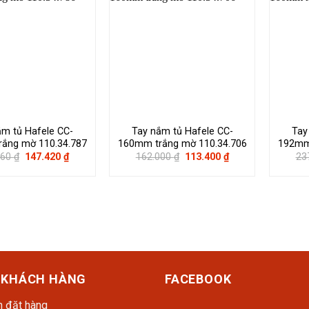
ắm tủ Hafele CC-
Tay nắm tủ Hafele CC-
Tay
ắng mờ 110.34.787
160mm trắng mờ 110.34.706
192mm 
Giá
Giá
Giá
Giá
560
₫
147.420
₫
162.000
₫
113.400
₫
23
gốc
hiện
gốc
hiện
là:
tại
là:
tại
196.560 ₫.
là:
162.000 ₫.
là:
147.420 ₫.
113.400 ₫.
 KHÁCH HÀNG
FACEBOOK
 đặt hàng