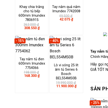
Khay chia trắng
Tay nắm quả nắm
cho tủ bếp
Imundex 7742008
600mm Imundex
49.500
₫
Giá
Giá
42.075
₫
7806915
gốc
hiện
363.000
₫
là:
tại
Giá
Giá
308.550
₫
49.500 ₫.
là:
gốc
hiện
42.075 ₫.
là:
tại
363.000 ₫.
là:
- 15%
- 40%
308.550 ₫.
T
ay nắm t
Chính Hãng,
Tay nắm tủ đen
600mm Imundex
Hãy gọi n
Lò vi sóng 25 lít
7754066
GIÁ TỐT N
âm tủ Series 6
198.000
₫
Bosch
Giá
Giá
168.300
₫
BEL554MS0B
gốc
hiện
là:
tại
19.990.000
₫
198.000 ₫.
là:
Giá
Giá
11.900.000
₫
SẢN P
168.300 ₫.
gốc
hiện
là:
tại
19.990.000 ₫.
là:
11.900.000 ₫.
- 25%