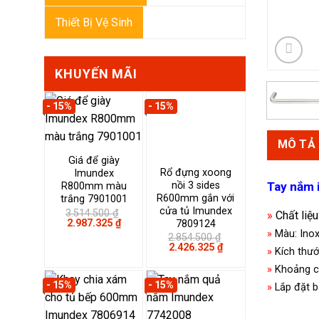
Thiết Bị Vệ Sinh
KHUYẾN MÃI
- 15%
- 15%
MÔ TẢ
Giá để giày
Rổ đựng xoong
Imundex
nồi 3 sides
Tay nắm 
R800mm màu
R600mm gắn với
trắng 7901001
cửa tủ Imundex
3.514.500
₫
»
Chất liệu
Giá
Giá
2.987.325
₫
7809124
gốc
hiện
»
Màu:
Ino
2.854.500
₫
là:
tại
Giá
Giá
2.426.325
₫
»
Kích thư
3.514.500 ₫.
là:
gốc
hiện
2.987.325 ₫.
là:
tại
»
Khoảng c
2.854.500 ₫.
là:
- 15%
- 15%
2.426.325 ₫.
»
Lắp đặt b