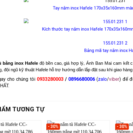
Tay nắm inox Hafele 170x35x160mm màu
Kích thước tay nắm inox Hafele 170x35x160m
Bảng mã tay nắm inox H
ủ bằng inox
Hafel
e
độ bền cao, giá hợp lý, Ánh Ban Mai cam kết c
 đội ngũ kỹ thuật Hafele hỗ trợ hướng dẫn lắp đặt sau khi giao hàng
gay cho chúng tôi
0933280003
/
0896680006
(
zalo
/
viber
) để 
HẤT.
HẨM TƯƠNG TỰ
- 30%
- 30%