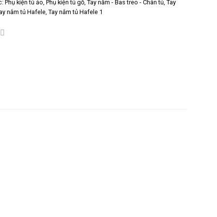
124.300 ₫.
là:
c:
Phụ kiện tủ áo
,
Phụ kiện tủ gỗ
,
Tay nắm - Bas treo - Chân tủ
,
Tay
93.225 ₫.
ay nắm tủ Hafele
,
Tay nắm tủ Hafele 1