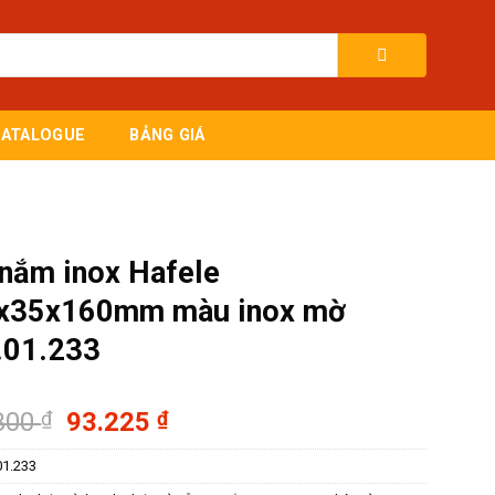
CATALOGUE
BẢNG GIÁ
 nắm inox Hafele
x35x160mm màu inox mờ
.01.233
Giá
Giá
300
₫
93.225
₫
gốc
hiện
01.233
là:
tại