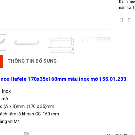
Danh mụ
nắm tủ
,
T
THÔNG TIN BỔ SUNG
inox Hafele 170x35x160mm màu inox mờ 155.01.233
: Inox
x mờ
ớc (A x B)mm: (170 x 35)mm
ách tâm lỗ khoan CC: 160 mm
ằng vít M4