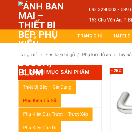
Bỏ
093 3280003
-
089 
qua
nội
163 Chu Văn An, P. B
dung
TRANG CHỦ
HAFELE
Trang chủ
/
Phụ kiện tủ gỗ
/
Phụ kiện tủ áo
/
Tay nắ
- 25%
DANH MỤC SẢN PHẨM
Thiết Bị Bếp – Gia Dụng
Phụ Kiện Tủ Gỗ
Phụ Kiện Cửa Trượt – Trượt Xếp
Phụ Kiện Cửa Đi