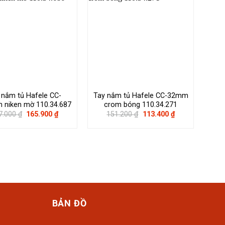
 nắm tủ Hafele CC-
Tay nắm tủ Hafele CC-32mm
T
niken mờ 110.34.687
crom bóng 110.34.271
160
Giá
Giá
Giá
Giá
7.000
₫
165.900
₫
151.200
₫
113.400
₫
gốc
hiện
gốc
hiện
là:
tại
là:
tại
237.000 ₫.
là:
151.200 ₫.
là:
165.900 ₫.
113.400 ₫.
BẢN ĐỒ