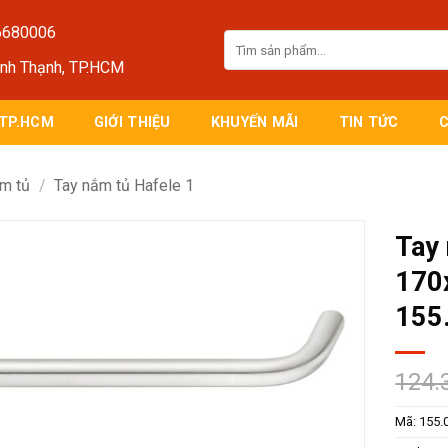
6680006
Tìm
kiếm:
ình Thạnh, TP.HCM
 TP.HCM
GIỚI THIỆU
KHUYẾN MÃI
TIN TỨC
m tủ
/
Tay nắm tủ Hafele 1
Tay
170
155
124.
Mã:
155.