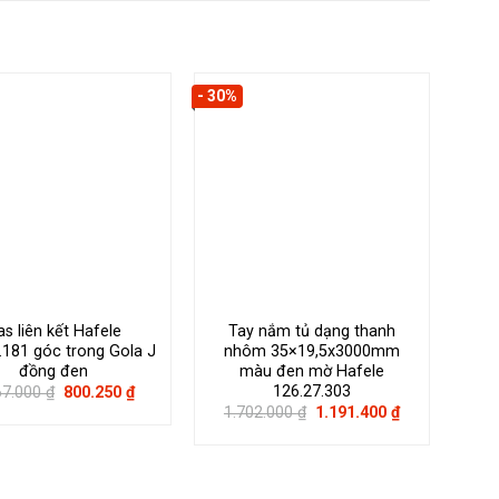
- 30%
- 25%
as liên kết Hafele
Tay nắm tủ dạng thanh
T
.181 góc trong Gola J
nhôm 35×19,5x3000mm
n
đồng đen
màu đen mờ Hafele
m
126.27.303
Giá
Giá
67.000
₫
800.250
₫
gốc
hiện
Giá
Giá
1.702.000
₫
1.191.400
₫
1
là:
tại
gốc
hiện
1.067.000 ₫.
là:
là:
tại
800.250 ₫.
1.702.000 ₫.
là:
1.191.400 ₫.