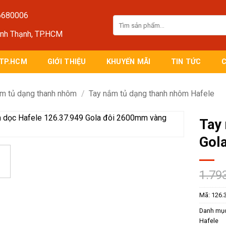
6680006
Tìm
kiếm:
ình Thạnh, TP.HCM
 TP.HCM
GIỚI THIỆU
KHUYẾN MÃI
TIN TỨC
m tủ dạng thanh nhôm
/
Tay nắm tủ dạng thanh nhôm Hafele
Tay
Gol
1.79
Mã:
126.
Danh mụ
Hafele