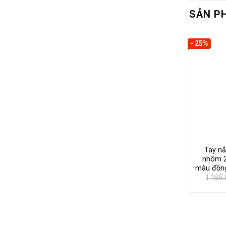
SẢN P
- 25%
Tay n
nhôm 
màu đồng
1.155