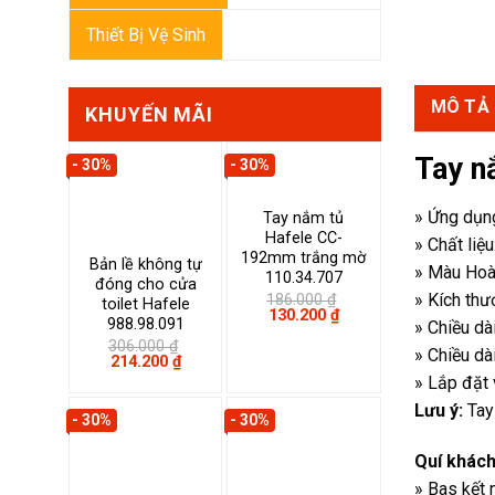
Thiết Bị Vệ Sinh
MÔ TẢ
KHUYẾN MÃI
Tay n
- 30%
- 30%
» Ứng dụn
Tay nắm tủ
Hafele CC-
» Chất liệ
192mm trắng mờ
Bản lề không tự
» Màu Hoàn
110.34.707
đóng cho cửa
» Kích thư
186.000
₫
toilet Hafele
Giá
Giá
130.200
₫
988.98.091
» Chiều d
gốc
hiện
là:
tại
306.000
₫
» Chiều d
Giá
Giá
186.000 ₫.
là:
214.200
₫
gốc
hiện
130.200 ₫.
» Lắp đặt 
là:
tại
306.000 ₫.
là:
Lưu ý:
Tay 
- 30%
- 30%
214.200 ₫.
Quí khách
» Bas kết 