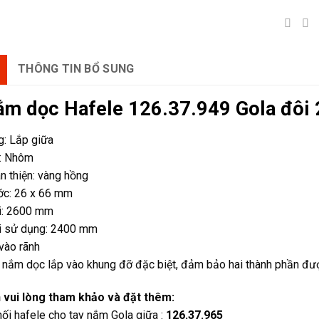
THÔNG TIN BỔ SUNG
ắm dọc Hafele 126.37.949 Gola đôi
g: Lắp giữa
u: Nhôm
 thiện: vàng hồng
ớc: 26 x 66 mm
ài: 2600 mm
ài sử dụng: 2400 mm
vào rãnh
nắm dọc lắp vào khung đỡ đặc biệt, đảm bảo hai thành phần đượ
 vui lòng tham khảo và đặt thêm:
nối hafele cho tay nắm Gola giữa :
126.37.965