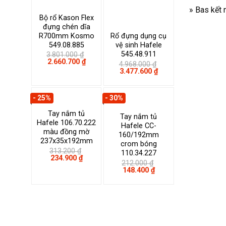
» Bas kết 
Bộ rổ Kason Flex
đựng chén dĩa
R700mm Kosmo
Rổ đựng dụng cụ
549.08.885
vệ sinh Hafele
545.48.911
3.801.000
₫
Giá
Giá
2.660.700
₫
4.968.000
₫
gốc
hiện
Giá
Giá
3.477.600
₫
là:
tại
gốc
hiện
3.801.000 ₫.
là:
là:
tại
2.660.700 ₫.
4.968.000 ₫.
là:
- 25%
- 30%
3.477.600 ₫.
Tay nắm tủ
Tay nắm tủ
Hafele 106.70.222
Hafele CC-
màu đồng mờ
160/192mm
237x35x192mm
crom bóng
313.200
₫
110.34.227
Giá
Giá
234.900
₫
212.000
₫
gốc
hiện
Giá
Giá
148.400
₫
là:
tại
gốc
hiện
313.200 ₫.
là:
là:
tại
234.900 ₫.
212.000 ₫.
là:
148.400 ₫.