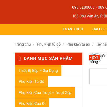
Bỏ
093 3280003
-
089 
qua
nội
163 Chu Văn An, P. B
dung
TRANG CHỦ
HAFELE
Trang chủ
/
Phụ kiện tủ gỗ
/
Phụ kiện tủ áo
/
Tay nắ
- 25%
DANH MỤC SẢN PHẨM
Thiết Bị Bếp – Gia Dụng
Phụ Kiện Tủ Gỗ
Phụ Kiện Cửa Trượt – Trượt Xếp
Phụ Kiện Cửa Đi