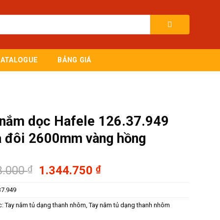
CATALOGUE
BẢNG GIÁ
 nắm dọc Hafele 126.37.949
a đôi 2600mm vàng hồng
Giá
Giá
3.000
₫
1.344.750
₫
gốc
hiện
37.949
là:
tại
1.793.000 ₫.
là:
c:
Tay nắm tủ dạng thanh nhôm
,
Tay nắm tủ dạng thanh nhôm
1.344.750 ₫.