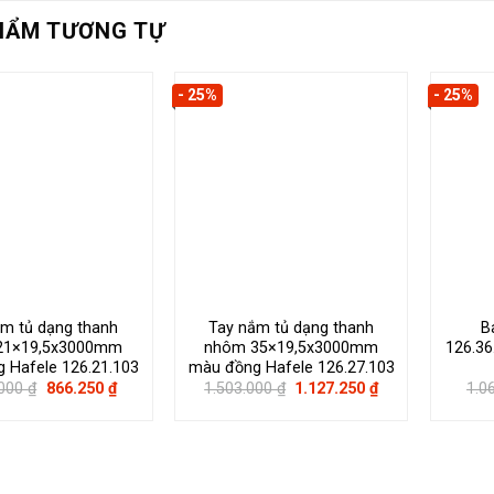
HẨM TƯƠNG TỰ
- 25%
- 25%
ắm tủ dạng thanh
Tay nắm tủ dạng thanh
B
21×19,5x3000mm
nhôm 35×19,5x3000mm
126.36
 Hafele 126.21.103
màu đồng Hafele 126.27.103
Giá
Giá
Giá
Giá
.000
₫
866.250
₫
1.503.000
₫
1.127.250
₫
1.0
gốc
hiện
gốc
hiện
là:
tại
là:
tại
1.155.000 ₫.
là:
1.503.000 ₫.
là:
866.250 ₫.
1.127.250 ₫.