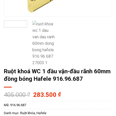
Ruột khoá WC 1 đầu vặn-đầu rãnh 60mm
đồng bóng Hafele 916.96.687
Giá
Giá
405.000
₫
283.500
₫
gốc
hiện
Mã:
916.96.687
là:
tại
405.000 ₫.
là:
Danh mục:
Ruột khóa
,
Hafele