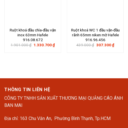
Ruột khoá đầu chìa-đầu vặn
Ruột khoá WC 1 đầu vặn-đầu
inox 63mm Hafele
rãnh 65mm niken mờ Hafele
916.08.672
916.96.456
Giá
Giá
Giá
Giá
1.901.000
₫
1.330.700
₫
439.000
₫
307.300
₫
gốc
hiện
gốc
hiện
là:
tại
là:
tại
1.901.000 ₫.
là:
439.000 ₫.
là:
1.330.700 ₫.
307.300
THÔNG TIN LIÊN HỆ
CÔNG TY TNHH SẢN XUẤT THƯƠNG MẠI QUẢNG CÁO ÁNH
BAN MAI
Địa chỉ: 163 Chu Văn An, Phường Bình Thạnh, Tp.HCM