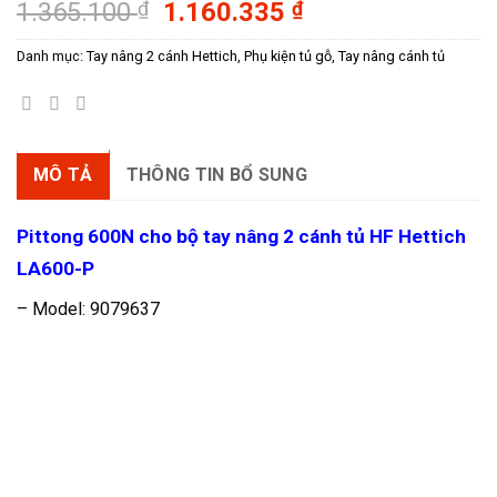
Giá
Giá
1.365.100
₫
1.160.335
₫
gốc
hiện
Danh mục:
Tay nâng 2 cánh Hettich
,
Phụ kiện tủ gỗ
,
Tay nâng cánh tủ
là:
tại
1.365.100 ₫.
là:
1.160.335 ₫.
MÔ TẢ
THÔNG TIN BỔ SUNG
Pittong 600N cho bộ tay nâng 2 cánh tủ HF Hettich
LA600-P
– Model: 9079637