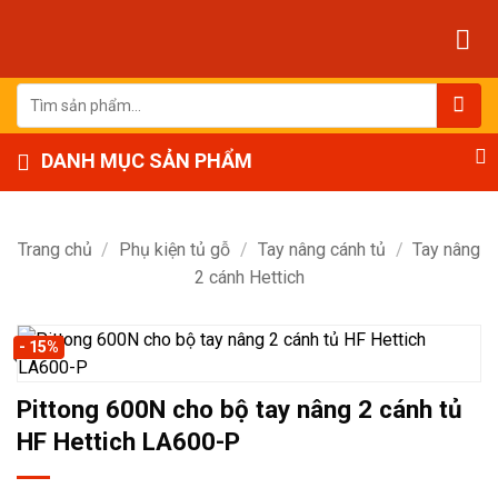
Bỏ
qua
nội
dung
Tìm
kiếm:
DANH MỤC SẢN PHẨM
Trang chủ
/
Phụ kiện tủ gỗ
/
Tay nâng cánh tủ
/
Tay nâng
2 cánh Hettich
- 15%
Pittong 600N cho bộ tay nâng 2 cánh tủ
HF Hettich LA600-P