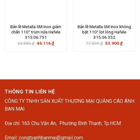
Bản lề Metalla SM Inox giảm
Bản lề Metalla SM Inox không
chấn 110° trùm nửa Hafele
bật 110° lọt lòng Hafele
315.06.751
315.06.352
Giá
Giá
Giá
Giá
65.880
₫
46.116
₫
77.000
₫
53.900
₫
gốc
hiện
gốc
hiện
là:
tại
là:
tại
65.880 ₫.
là:
77.000 ₫.
là:
46.116 ₫.
53.900 ₫.
THÔNG TIN LIÊN HỆ
CÔNG TY TNHH SẢN XUẤT THƯƠNG MẠI QUẢNG CÁO ÁNH
BAN MAI
Địa chỉ: 163 Chu Văn An, Phường Bình Thạnh, Tp.HCM
Email: congtyanhbanmai@gmail.com