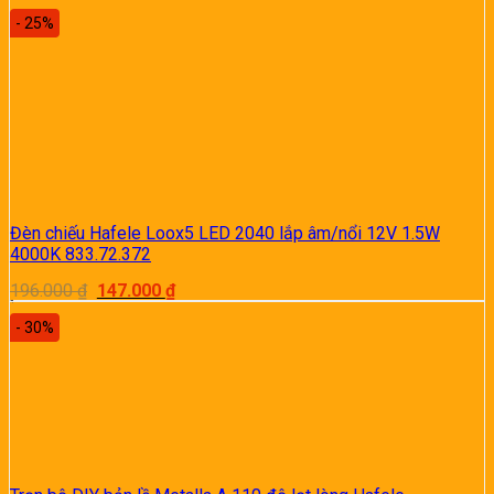
gốc
hiện
là:
tại
- 25%
35.000 ₫.
là:
26.250 ₫.
Đèn chiếu Hafele Loox5 LED 2040 lắp âm/nổi 12V 1.5W
4000K 833.72.372
Giá
Giá
196.000
₫
147.000
₫
gốc
hiện
là:
tại
- 30%
196.000 ₫.
là:
147.000 ₫.