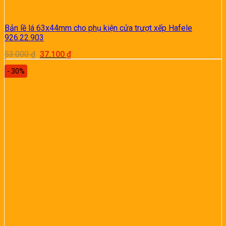
Bản lề lá 63x44mm cho phụ kiện cửa trượt xếp Hafele
926.22.903
Giá
Giá
53.000
₫
37.100
₫
gốc
hiện
là:
tại
- 30%
53.000 ₫.
là:
37.100 ₫.