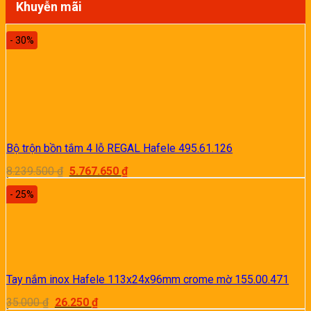
Khuyễn mãi
- 30%
Bộ trộn bồn tắm 4 lỗ REGAL Hafele 495.61.126
Giá
Giá
8.239.500
₫
5.767.650
₫
gốc
hiện
là:
tại
- 25%
8.239.500 ₫.
là:
5.767.650 ₫.
Tay nắm inox Hafele 113x24x96mm crome mờ 155.00.471
Giá
Giá
35.000
₫
26.250
₫