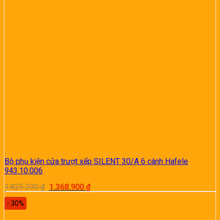
Bộ phụ kiện cửa trượt xếp SILENT 30/A 6 cánh Hafele
943.10.006
Giá
Giá
1.825.200
₫
1.368.900
₫
gốc
hiện
là:
tại
- 30%
1.825.200 ₫.
là:
1.368.900 ₫.