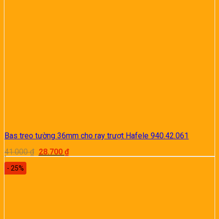
Bas treo tường 36mm cho ray trượt Hafele 940.42.061
Giá
Giá
41.000
₫
28.700
₫
gốc
hiện
là:
tại
- 25%
41.000 ₫.
là:
28.700 ₫.