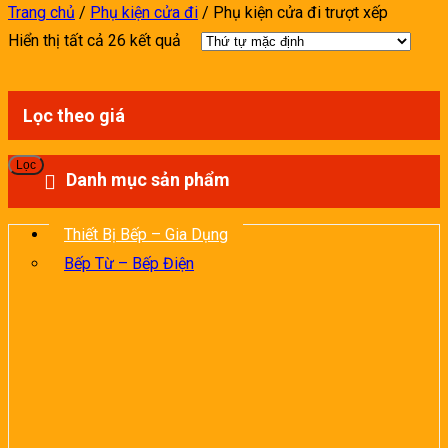
Trang chủ
/
Phụ kiện cửa đi
/
Phụ kiện cửa đi trượt xếp
Hiển thị tất cả 26 kết quả
Lọc theo giá
G
G
Lọc
t
c
Danh mục sản phẩm
n
n
Thiết Bị Bếp – Gia Dụng
Bếp Từ – Bếp Điện