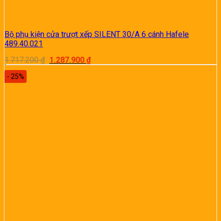
Bộ phụ kiện cửa trượt xếp SILENT 30/A 6 cánh Hafele
489.40.021
Giá
Giá
1.717.200
₫
1.287.900
₫
gốc
hiện
là:
tại
- 25%
1.717.200 ₫.
là:
1.287.900 ₫.