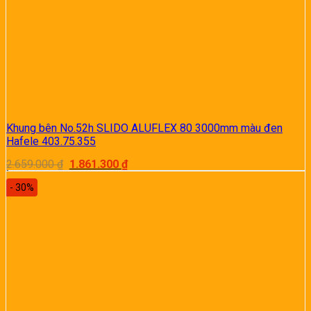
Khung bên No.52h SLIDO ALUFLEX 80 3000mm màu đen
Hafele 403.75.355
Giá
Giá
2.659.000
₫
1.861.300
₫
gốc
hiện
là:
tại
- 30%
2.659.000 ₫.
là:
1.861.300 ₫.