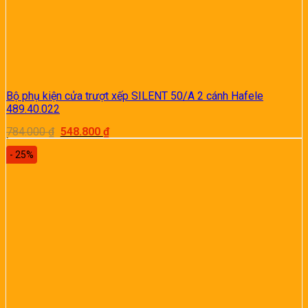
Bộ phụ kiện cửa trượt xếp SILENT 50/A 2 cánh Hafele
489.40.022
Giá
Giá
784.000
₫
548.800
₫
gốc
hiện
là:
tại
- 25%
784.000 ₫.
là:
548.800 ₫.