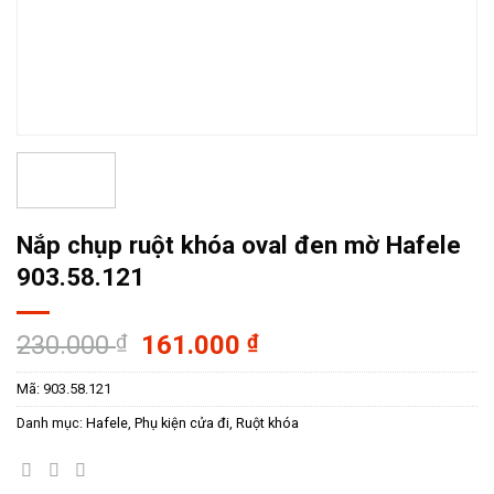
Nắp chụp ruột khóa oval đen mờ Hafele
903.58.121
Giá
Giá
230.000
₫
161.000
₫
gốc
hiện
Mã:
903.58.121
là:
tại
230.000 ₫.
là:
Danh mục:
Hafele
,
Phụ kiện cửa đi
,
Ruột khóa
161.000 ₫.