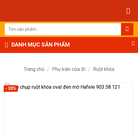
Bỏ
qua
nội
dung
Tìm
kiếm:
DANH MỤC SẢN PHẨM
Trang chủ
/
Phụ kiện cửa đi
/
Ruột khóa
- 30%