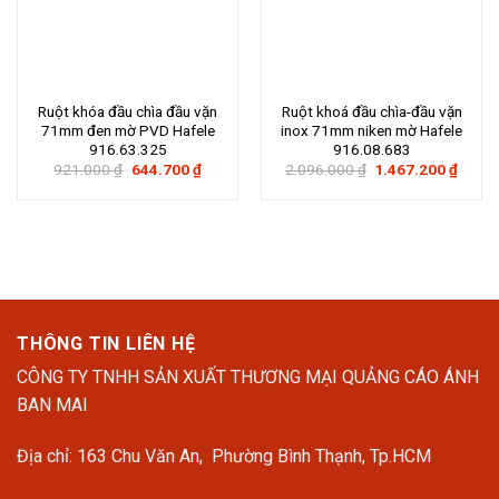
Ruột khóa đầu chìa đầu vặn
Ruột khoá đầu chìa-đầu vặn
71mm đen mờ PVD Hafele
inox 71mm niken mờ Hafele
916.63.325
916.08.683
Giá
Giá
Giá
Giá
921.000
₫
644.700
₫
2.096.000
₫
1.467.200
₫
gốc
hiện
gốc
hiện
là:
tại
là:
tại
921.000 ₫.
là:
2.096.000 ₫.
là:
644.700 ₫.
1.467
THÔNG TIN LIÊN HỆ
CÔNG TY TNHH SẢN XUẤT THƯƠNG MẠI QUẢNG CÁO ÁNH
BAN MAI
Địa chỉ: 163 Chu Văn An, Phường Bình Thạnh, Tp.HCM