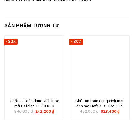
SẢN PHẨM TƯƠNG TỰ
- 30%
- 30%
Chốt an toàn dạng xích inox
Chốt an toàn dạng xích màu
mờ Hafele 911.60.000
đen mờ Hafele 911.59.019
Giá
Giá
Giá
Giá
346.000
₫
242.200
₫
462.000
₫
323.400
₫
gốc
hiện
gốc
hiện
là:
tại
là:
tại
346.000 ₫.
là:
462.000 ₫.
là:
242.200 ₫.
323.400