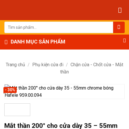
Bỏ
qua
nội
dung
Tìm
kiếm:
DANH MỤC SẢN PHẨM
Trang chủ
/
Phụ kiện cửa đi
/
Chặn cửa - Chốt cửa - Mắt
thần
- 30%
Mắt thần 200° cho cửa dày 35 – 55mm