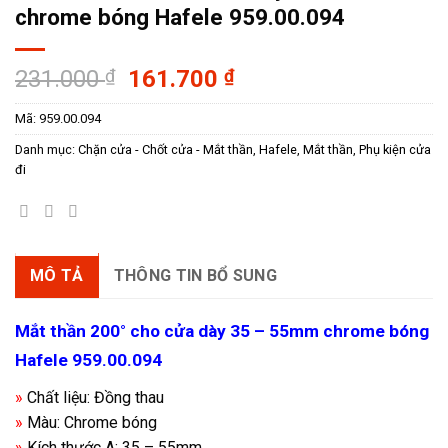
chrome bóng Hafele 959.00.094
Giá
Giá
231.000
₫
161.700
₫
gốc
hiện
Mã:
959.00.094
là:
tại
231.000 ₫.
là:
Danh mục:
Chặn cửa - Chốt cửa - Mắt thần
,
Hafele
,
Mắt thần
,
Phụ kiện cửa
161.700 ₫.
đi
MÔ TẢ
THÔNG TIN BỔ SUNG
Mắt thần 200° cho cửa dày 35 – 55mm chrome bóng
Hafele 959.00.094
»
Chất liệu: Đồng thau
»
Màu: Chrome bóng
»
Kích thước A: 35 – 55mm