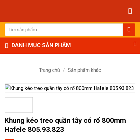
Bỏ
qua
nội
dung
Tìm
kiếm:
DANH MỤC SẢN PHẨM
Trang chủ
/
Sản phẩm khác
Khung kéo treo quần tây có rổ 800mm
Hafele 805.93.823