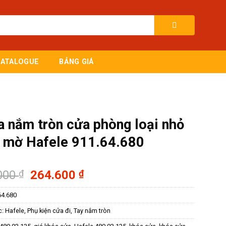
CATALOGUE
BẢNG GIÁ
 nắm tròn cửa phòng loại nhỏ
x mờ Hafele 911.64.680
Giá
Giá
000
₫
264.600
₫
gốc
hiện
64.680
là:
tại
378.000 ₫.
là:
c:
Hafele
,
Phụ kiện cửa đi
,
Tay nắm tròn
264.600 ₫.