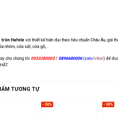
 tròn
Hafele
với thiết kế hiện đại theo tiêu chuẩn Châu Âu, giá th
a nhôm, cửa sắt, cửa gỗ,…
ay cho chúng tôi
0933280003
/
0
896680006
(
zalo
/
viber
) để đư
HẤT.
HẨM TƯƠNG TỰ
- 30%
- 30%