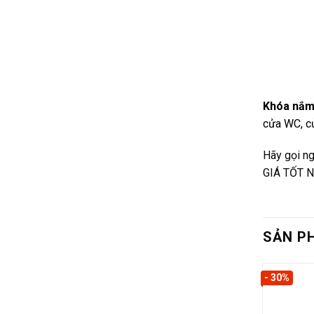
Khóa nắm
cửa WC, cử
Hãy gọi ng
GIÁ TỐT N
SẢN P
- 30%