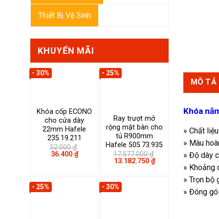
Thiết Bị Vệ Sinh
KHUYẾN MÃI
- 30%
- 25%
MÔ TẢ
Khóa nắm
Khóa cốp ECONO
Ray trượt mở
cho cửa dày
rộng mặt bàn cho
22mm Hafele
» Chất liệu
tủ R900mm
235.19.211
» Màu hoàn
Hafele 505.73.935
52.000
₫
Giá
Giá
17.577.000
₫
36.400
₫
» Độ dày 
Giá
Giá
gốc
hiện
13.182.750
₫
» Khoảng 
gốc
hiện
là:
tại
là:
tại
52.000 ₫.
là:
» Trọn bộ 
17.577.000 ₫.
là:
36.400 ₫.
- 25%
- 30%
13.182.750 ₫.
» Đóng gói