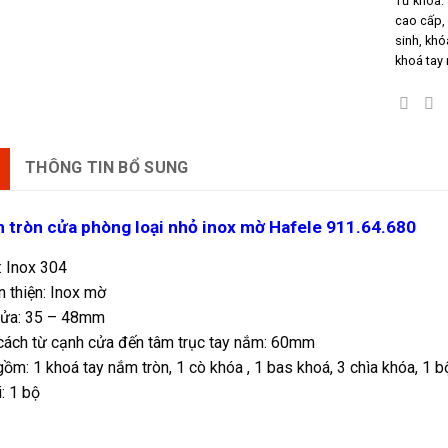
Từ khóa:
cao cấp
sinh
,
khó
khoá tay
THÔNG TIN BỔ SUNG
 tròn cửa phòng loại nhỏ inox mờ Hafele 911.64.680
: Inox 304
 thiện: Inox mờ
cửa: 35 – 48mm
cách từ cạnh cửa đến tâm trục tay nắm: 60mm
gồm: 1 khoá tay nắm tròn, 1 cò khóa , 1 bas khoá, 3 chìa khóa, 1 
: 1 bộ