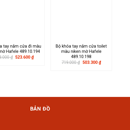
a tay nắm cửa đi màu
Bộ khóa tay nắm cửa toilet
Khóa
mờ Hafele 489.10.194
màu niken mờ Hafele
đồ
489.10.198
Giá
Giá
8.000
₫
523.600
₫
gốc
hiện
Giá
Giá
719.000
₫
503.300
₫
là:
tại
gốc
hiện
748.000 ₫.
là:
là:
tại
523.600 ₫.
719.000 ₫.
là:
503.300 ₫.
BẢN ĐỒ