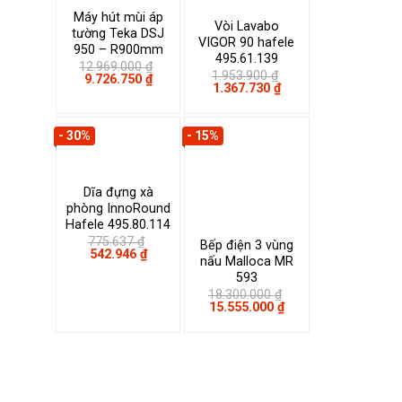
Máy hút mùi áp
Vòi Lavabo
tường Teka DSJ
VIGOR 90 hafele
950 – R900mm
495.61.139
12.969.000
₫
1.953.900
₫
Giá
Giá
9.726.750
₫
Giá
Giá
1.367.730
₫
gốc
hiện
gốc
hiện
là:
tại
là:
tại
12.969.000 ₫.
là:
1.953.900 ₫.
là:
9.726.750 ₫.
- 30%
- 15%
1.367.730 ₫.
Dĩa đựng xà
phòng InnoRound
Hafele 495.80.114
775.637
₫
Bếp điện 3 vùng
Giá
Giá
542.946
₫
nấu Malloca MR
gốc
hiện
593
là:
tại
775.637 ₫.
là:
18.300.000
₫
542.946 ₫.
Giá
Giá
15.555.000
₫
gốc
hiện
là:
tại
18.300.000 ₫.
là:
15.555.000 ₫.