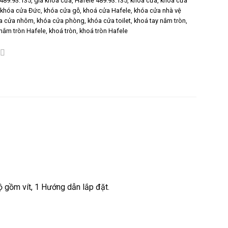
489.93.135
,
giá khóa cửa
,
Hafele 489.93.135
,
khóa cửa
,
khóa cửa
,
khóa cửa Đức
,
khóa cửa gỗ
,
khoá cửa Hafele
,
khóa cửa nhà vệ
a cửa nhôm
,
khóa cửa phòng
,
khóa cửa toilet
,
khoá tay nắm tròn
,
 nắm tròn Hafele
,
khoá tròn
,
khoá tròn Hafele
bộ gồm vít, 1 Hướng dẫn lắp đặt.