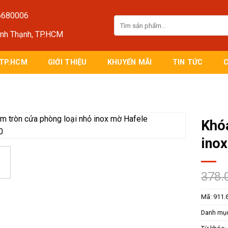
6680006
Tìm
kiếm:
ình Thạnh, TP.HCM
 TP.HCM
GIỚI THIỆU
KHUYẾN MÃI
TIN TỨC
Khóa
ino
378.
Mã:
911.
Danh mụ