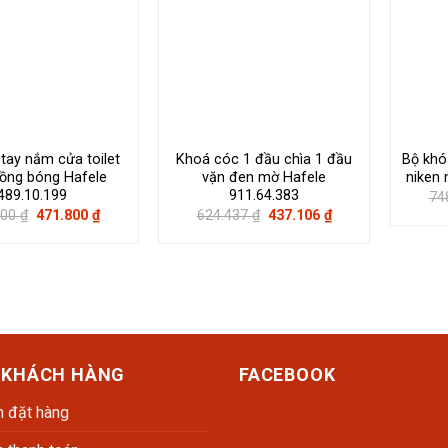
tay nắm cửa toilet
Khoá cóc 1 đầu chìa 1 đầu
Bộ khó
ồng bóng Hafele
vặn đen mờ Hafele
niken 
489.10.199
911.64.383
74
Giá
Giá
Giá
Giá
000
₫
471.800
₫
624.437
₫
437.106
₫
gốc
hiện
gốc
hiện
là:
tại
là:
tại
674.000 ₫.
là:
624.437 ₫.
là:
471.800 ₫.
437.106 ₫.
 KHÁCH HÀNG
FACEBOOK
 đặt hàng