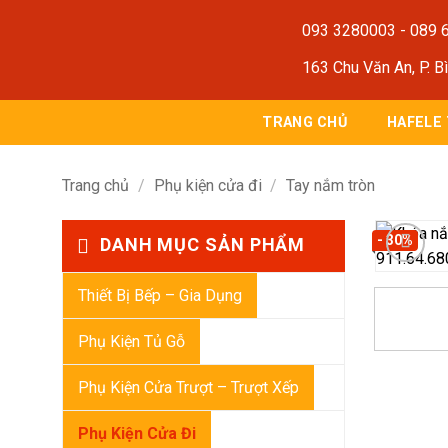
Bỏ
093 3280003
-
089 
qua
nội
163 Chu Văn An, P. B
dung
TRANG CHỦ
HAFELE
Trang chủ
/
Phụ kiện cửa đi
/
Tay nắm tròn
- 30%
DANH MỤC SẢN PHẨM
Thiết Bị Bếp – Gia Dụng
Phụ Kiện Tủ Gỗ
Phụ Kiện Cửa Trượt – Trượt Xếp
Phụ Kiện Cửa Đi