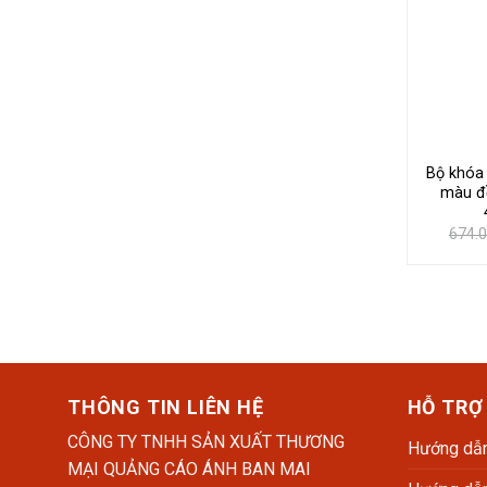
Bộ khóa 
màu đ
674.
THÔNG TIN LIÊN HỆ
HỖ TRỢ
CÔNG TY TNHH SẢN XUẤT THƯƠNG
Hướng dẫn
MẠI QUẢNG CÁO ÁNH BAN MAI