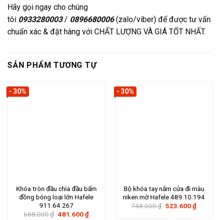
Hãy gọi ngay cho chúng
tôi
0933280003
/
0896680006
(zalo/viber) để được tư vấn
chuẩn xác & đặt hàng với CHẤT LƯỢNG VÀ GIÁ TỐT NHẤT.
SẢN PHẨM TƯƠNG TỰ
- 30%
- 30%
Khóa tròn đầu chìa đầu bấm
Bộ khóa tay nắm cửa đi màu
đồng bóng loại lớn Hafele
niken mờ Hafele 489.10.194
911.64.267
Giá
Giá
748.000
₫
523.600
₫
gốc
hiện
Giá
Giá
688.000
₫
481.600
₫
là:
tại