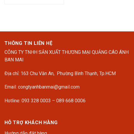
gốc
hiện
748.000 ₫.
là:
là:
tại
523.600
688.000 ₫.
là:
481.600 ₫.
THÔNG TIN LIÊN HỆ
CÔNG TY TNHH SẢN XUẤT THƯƠNG MẠI QUẢNG CÁO ÁNH
BAN MAI
Địa chỉ: 163 Chu Văn An, Phường Bình Thạnh, Tp.HCM
Email: congtyanhbanmai@gmail.com
Hotline: 093 328 0003 – 089 668 0006
HỖ TRỢ KHÁCH HÀNG
Hướng dẫn đặt hàng