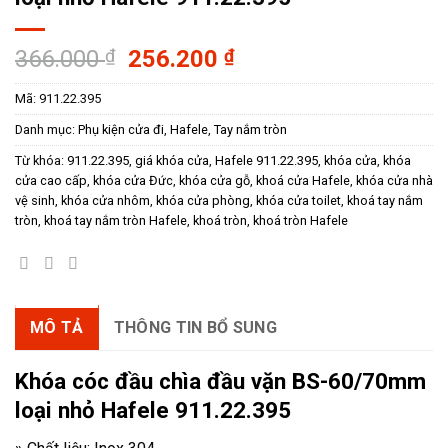
Giá
Giá
366.000
₫
256.200
₫
gốc
hiện
Mã:
911.22.395
là:
tại
366.000 ₫.
là:
Danh mục:
Phụ kiện cửa đi
,
Hafele
,
Tay nắm tròn
256.200 ₫.
Từ khóa:
911.22.395
,
giá khóa cửa
,
Hafele 911.22.395
,
khóa cửa
,
khóa
cửa cao cấp
,
khóa cửa Đức
,
khóa cửa gỗ
,
khoá cửa Hafele
,
khóa cửa nhà
vệ sinh
,
khóa cửa nhôm
,
khóa cửa phòng
,
khóa cửa toilet
,
khoá tay nắm
tròn
,
khoá tay nắm tròn Hafele
,
khoá tròn
,
khoá tròn Hafele
MÔ TẢ
THÔNG TIN BỔ SUNG
Khóa cóc đầu chìa đầu vặn BS-60/70mm
loại nhỏ Hafele 911.22.395