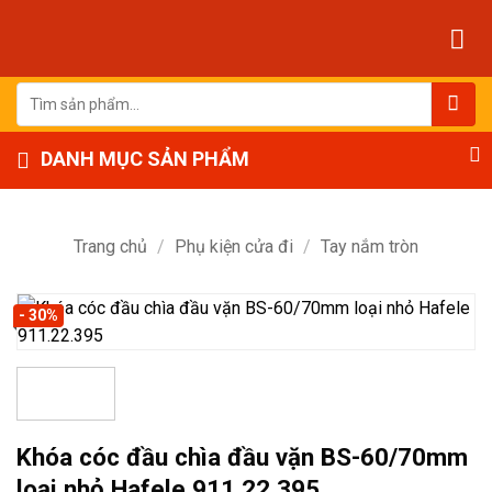
Bỏ
qua
nội
dung
Tìm
kiếm:
DANH MỤC SẢN PHẨM
Trang chủ
/
Phụ kiện cửa đi
/
Tay nắm tròn
- 30%
Khóa cóc đầu chìa đầu vặn BS-60/70mm
loại nhỏ Hafele 911.22.395