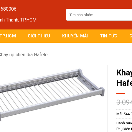
6680006
Tìm
kiếm:
ình Thạnh, TP.HCM
 TP.HCM
GIỚI THIỆU
KHUYẾN MÃI
TIN TỨC
Khay úp chén dĩa Hafele
Kha
Haf
3.09
Mã:
544.
Danh mụ
Phụ kiện 