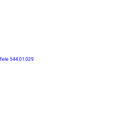
afele 544.01.029