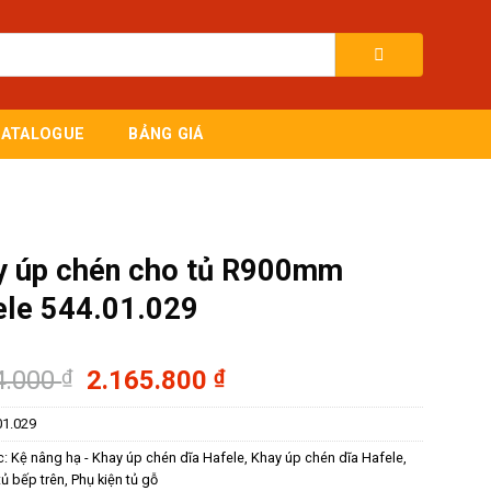
CATALOGUE
BẢNG GIÁ
y úp chén cho tủ R900mm
ele 544.01.029
Giá
Giá
4.000
₫
2.165.800
₫
gốc
hiện
01.029
là:
tại
3.094.000 ₫.
là:
c:
Kệ nâng hạ - Khay úp chén dĩa Hafele
,
Khay úp chén dĩa Hafele
,
2.165.800 ₫.
tủ bếp trên
,
Phụ kiện tủ gỗ