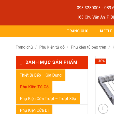
Bỏ
093 3280003
-
089 
qua
nội
163 Chu Văn An, P. B
dung
TRANG CHỦ
HAFELE
Trang chủ
/
Phụ kiện tủ gỗ
/
Phụ kiện tủ bếp trên
/
- 30%
DANH MỤC SẢN PHẨM
Thiết Bị Bếp – Gia Dụng
Phụ Kiện Tủ Gỗ
Phụ Kiện Cửa Trượt – Trượt Xếp
Phụ Kiện Cửa Đi