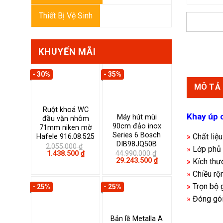
Thiết Bị Vệ Sinh
KHUYẾN MÃI
- 30%
- 35%
MÔ TẢ
Ruột khoá WC
Khay úp 
Máy hút mùi
đầu vặn nhôm
90cm đảo inox
71mm niken mờ
Series 6 Bosch
»
Chất liệu
Hafele 916.08.525
DIB98JQ50B
2.055.000
₫
»
Lớp phủ 
Giá
Giá
1.438.500
₫
44.990.000
₫
gốc
hiện
Giá
Giá
29.243.500
₫
»
Kích th
là:
tại
gốc
hiện
»
Chiều rộ
2.055.000 ₫.
là:
là:
tại
1.438.500 ₫.
44.990.000 ₫.
là:
»
Trọn bộ 
- 25%
- 25%
29.243.500 ₫.
»
Đóng gói
Bản lề Metalla A