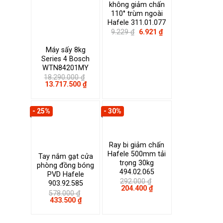
không giảm chấn
110° trùm ngoài
Hafele 311.01.077
Giá
Giá
9.229
₫
6.921
₫
gốc
hiện
là:
tại
Máy sấy 8kg
9.229 ₫.
là:
Series 4 Bosch
6.921 ₫.
WTN84201MY
18.290.000
₫
Giá
Giá
13.717.500
₫
gốc
hiện
là:
tại
18.290.000 ₫.
là:
- 25%
- 30%
13.717.500 ₫.
Ray bi giảm chấn
Hafele 500mm tải
Tay nắm gạt cửa
trọng 30kg
phòng đồng bóng
494.02.065
PVD Hafele
292.000
₫
903.92.585
Giá
Giá
204.400
₫
578.000
₫
gốc
hiện
Giá
Giá
433.500
₫
là:
tại
gốc
hiện
292.000 ₫.
là:
là:
tại
204.400 ₫.
578.000 ₫.
là: