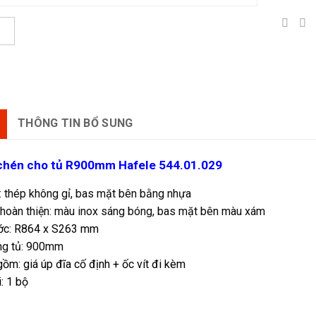
THÔNG TIN BỔ SUNG
chén cho tủ R900mm Hafele 544.01.029
: thép không gỉ, bas mặt bên bằng nhựa
hoàn thiện: màu inox sáng bóng, bas mặt bên màu xám
ước: R864 x S263 mm
ng tủ: 900mm
gồm: giá úp đĩa cố định + ốc vít đi kèm
: 1 bộ