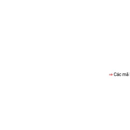
⇒
Các mã h