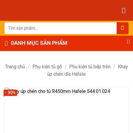
Bỏ
qua
nội
dung
Tìm
kiếm:
DANH MỤC SẢN PHẨM
Trang chủ
/
Phụ kiện tủ gỗ
/
Phụ kiện tủ bếp trên
/
Khay
úp chén dĩa Hafele
- 30%