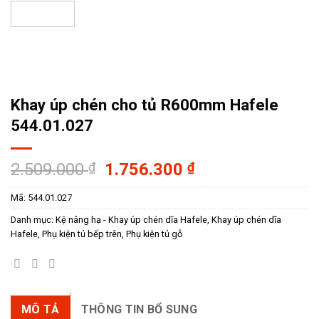
Khay úp chén cho tủ R600mm Hafele
544.01.027
Giá
Giá
2.509.000
₫
1.756.300
₫
gốc
hiện
Mã:
544.01.027
là:
tại
2.509.000 ₫.
là:
Danh mục:
Kệ nâng hạ - Khay úp chén dĩa Hafele
,
Khay úp chén dĩa
1.756.300 ₫.
Hafele
,
Phụ kiện tủ bếp trên
,
Phụ kiện tủ gỗ
MÔ TẢ
THÔNG TIN BỔ SUNG