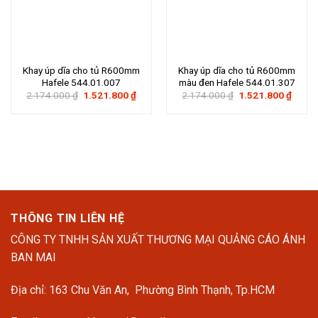
Khay úp dĩa cho tủ R600mm
Khay úp dĩa cho tủ R600mm
Hafele 544.01.007
màu đen Hafele 544.01.307
Giá
Giá
Giá
Giá
2.174.000
₫
1.521.800
₫
2.174.000
₫
1.521.800
₫
gốc
hiện
gốc
hiện
là:
tại
là:
tại
2.174.000 ₫.
là:
2.174.000 ₫.
là:
1.521.800 ₫.
1.521
THÔNG TIN LIÊN HỆ
CÔNG TY TNHH SẢN XUẤT THƯƠNG MẠI QUẢNG CÁO ÁNH
BAN MAI
Địa chỉ: 163 Chu Văn An, Phường Bình Thạnh, Tp.HCM