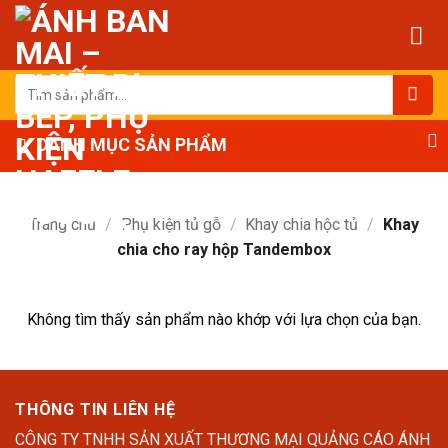
Bỏ
qua
nội
dung
Tìm
kiếm:
DANH MỤC SẢN PHẨM
Trang chủ
/
Phụ kiện tủ gỗ
/
Khay chia hộc tủ
/
Khay
chia cho ray hộp Tandembox
Không tìm thấy sản phẩm nào khớp với lựa chọn của bạn.
THÔNG TIN LIÊN HỆ
CÔNG TY TNHH SẢN XUẤT THƯƠNG MẠI QUẢNG CÁO ÁNH