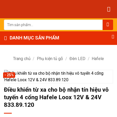
Bỏ
qua
nội
dung
Tìm
kiếm:
DANH MỤC SẢN PHẨM
Trang chủ
/
Phụ kiện tủ gỗ
/
Đèn LED
/
Hafele
- 25%
Điều khiển từ xa cho bộ nhận tín hiệu vô
tuyến 4 cổng Hafele Loox 12V & 24V
833.89.120