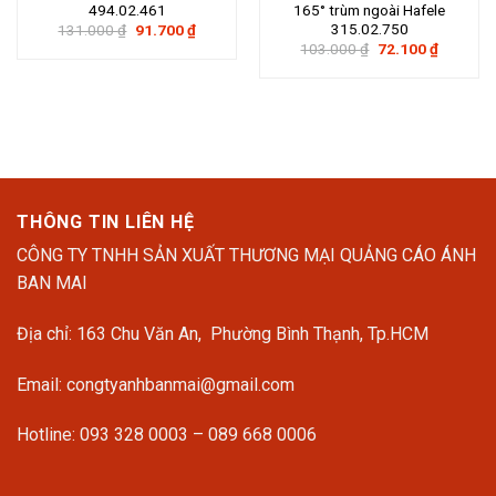
494.02.461
165° trùm ngoài Hafele
315.02.750
Giá
Giá
131.000
₫
91.700
₫
gốc
hiện
Giá
Giá
103.000
₫
72.100
₫
là:
tại
gốc
hiện
131.000 ₫.
là:
là:
tại
91.700 ₫.
103.000 ₫.
là:
72.100 ₫
THÔNG TIN LIÊN HỆ
CÔNG TY TNHH SẢN XUẤT THƯƠNG MẠI QUẢNG CÁO ÁNH
BAN MAI
Địa chỉ: 163 Chu Văn An, Phường Bình Thạnh, Tp.HCM
Email: congtyanhbanmai@gmail.com
Hotline: 093 328 0003 – 089 668 0006