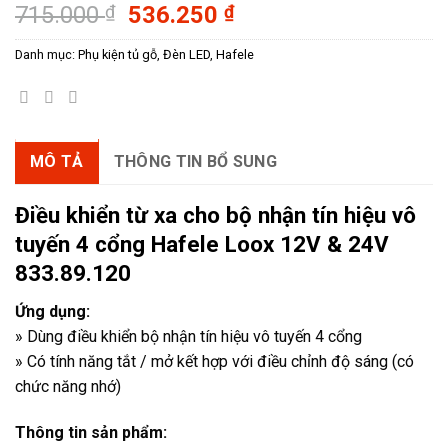
Giá
Giá
715.000
₫
536.250
₫
gốc
hiện
Danh mục:
Phụ kiện tủ gỗ
,
Đèn LED
,
Hafele
là:
tại
715.000 ₫.
là:
536.250 ₫.
MÔ TẢ
THÔNG TIN BỔ SUNG
Điều khiển từ xa cho bộ nhận tín hiệu vô
tuyến 4 cổng Hafele Loox 12V & 24V
833.89.120
Ứng dụng:
» Dùng điều khiển bộ nhận tín hiệu vô tuyến 4 cổng
» Có tính năng tắt / mở kết hợp với điều chỉnh độ sáng (có
chức năng nhớ)
Thông tin sản phẩm: