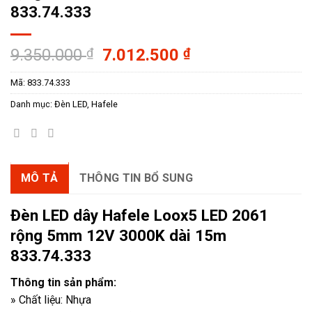
833.74.333
Giá
Giá
9.350.000
₫
7.012.500
₫
gốc
hiện
Mã:
833.74.333
là:
tại
9.350.000 ₫.
là:
Danh mục:
Đèn LED
,
Hafele
7.012.500 ₫.
MÔ TẢ
THÔNG TIN BỔ SUNG
Đèn LED dây Hafele Loox5 LED 2061
rộng 5mm 12V 3000K dài 15m
833.74.333
Thông tin sản phẩm:
» Chất liệu: Nhựa