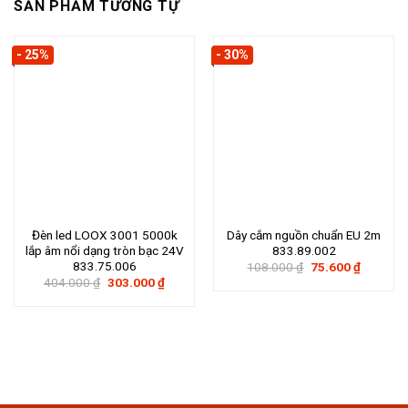
SẢN PHẨM TƯƠNG TỰ
- 25%
- 30%
Đèn led LOOX 3001 5000k
Dây cắm nguồn chuẩn EU 2m
lắp âm nổi dạng tròn bạc 24V
833.89.002
833.75.006
Giá
Giá
108.000
₫
75.600
₫
gốc
hiện
Giá
Giá
404.000
₫
303.000
₫
là:
tại
gốc
hiện
108.000 ₫.
là:
là:
tại
75.600 ₫
404.000 ₫.
là:
303.000 ₫.