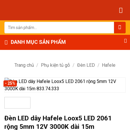
Bỏ
qua
nội
dung
Tìm
kiếm:
DANH MỤC SẢN PHẨM
Trang chủ
/
Phụ kiện tủ gỗ
/
Đèn LED
/
Hafele
- 25%
Đèn LED dây Hafele Loox5 LED 2061
rộng 5mm 12V 3000K dài 15m