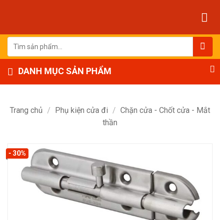
Bỏ
qua
nội
dung
Tìm
kiếm:
DANH MỤC SẢN PHẨM
Trang chủ
/
Phụ kiện cửa đi
/
Chặn cửa - Chốt cửa - Mắt
thần
- 30%