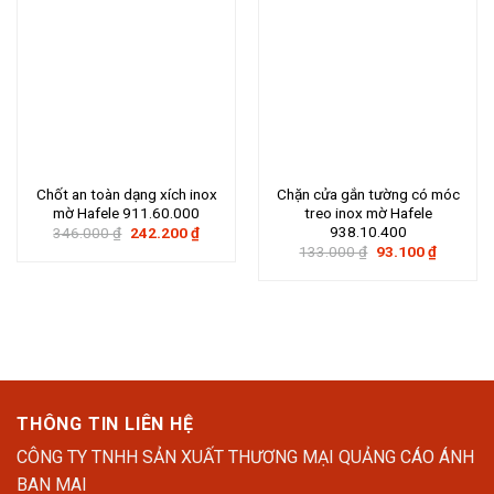
Chốt an toàn dạng xích inox
Chặn cửa gắn tường có móc
mờ Hafele 911.60.000
treo inox mờ Hafele
938.10.400
Giá
Giá
346.000
₫
242.200
₫
gốc
hiện
Giá
Giá
133.000
₫
93.100
₫
là:
tại
gốc
hiện
346.000 ₫.
là:
là:
tại
242.200 ₫.
133.000 ₫.
là:
93.100 ₫
THÔNG TIN LIÊN HỆ
CÔNG TY TNHH SẢN XUẤT THƯƠNG MẠI QUẢNG CÁO ÁNH
BAN MAI