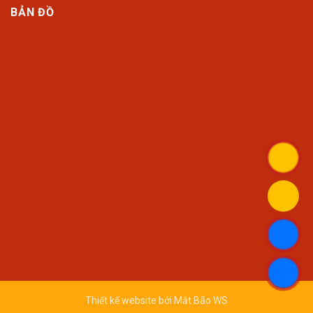
BẢN ĐỒ
Thiết kế website bởi
Mắt Bão WS