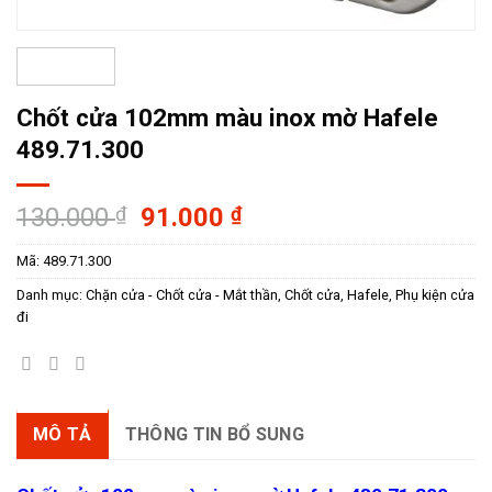
Chốt cửa 102mm màu inox mờ Hafele
489.71.300
Giá
Giá
130.000
₫
91.000
₫
gốc
hiện
Mã:
489.71.300
là:
tại
130.000 ₫.
là:
Danh mục:
Chặn cửa - Chốt cửa - Mắt thần
,
Chốt cửa
,
Hafele
,
Phụ kiện cửa
91.000 ₫.
đi
MÔ TẢ
THÔNG TIN BỔ SUNG