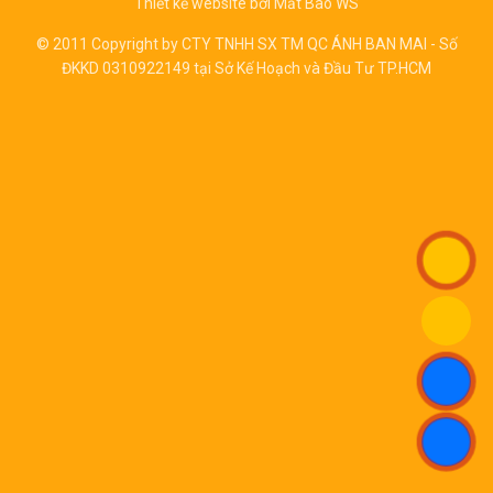
Thiết kế website bởi
Mắt Bão WS
© 2011 Copyright by CTY TNHH SX TM QC ÁNH BAN MAI - Số
ĐKKD 0310922149 tại Sở Kế Hoạch và Đầu Tư TP.HCM