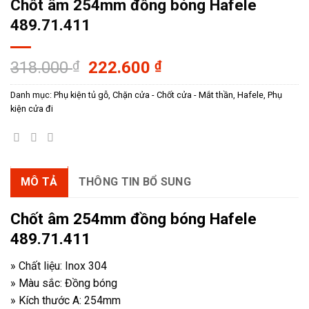
Chốt âm 254mm đồng bóng Hafele
489.71.411
Giá
Giá
318.000
₫
222.600
₫
gốc
hiện
Danh mục:
Phụ kiện tủ gỗ
,
Chặn cửa - Chốt cửa - Mắt thần
,
Hafele
,
Phụ
là:
tại
kiện cửa đi
318.000 ₫.
là:
222.600 ₫.
MÔ TẢ
THÔNG TIN BỔ SUNG
Chốt âm 254mm đồng bóng Hafele
489.71.411
» Chất liệu: Inox 304
» Màu sắc: Đồng bóng
» Kích thước A: 254mm