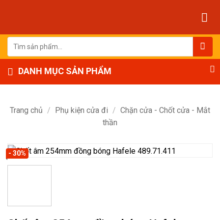
Bỏ
qua
nội
dung
Tìm
kiếm:
DANH MỤC SẢN PHẨM
Trang chủ
/
Phụ kiện cửa đi
/
Chặn cửa - Chốt cửa - Mắt
thần
- 30%