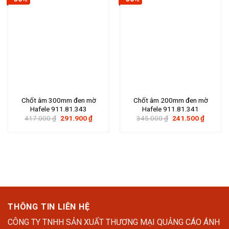
Chốt âm 300mm đen mờ
Chốt âm 200mm đen mờ
Hafele 911.81.343
Hafele 911.81.341
Giá
Giá
Giá
Giá
417.000
₫
291.900
₫
345.000
₫
241.500
₫
gốc
hiện
gốc
hiện
là:
tại
là:
tại
417.000 ₫.
là:
345.000 ₫.
là:
291.900 ₫.
241.500
THÔNG TIN LIÊN HỆ
CÔNG TY TNHH SẢN XUẤT THƯƠNG MẠI QUẢNG CÁO ÁNH