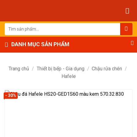
Bỏ
qua
nội
dung
Tìm
kiếm:
DANH MỤC SẢN PHẨM
Trang chủ
/
Thiết bị bếp - Gia dụng
/
Chậu rửa chén
/
Hafele
- 30%