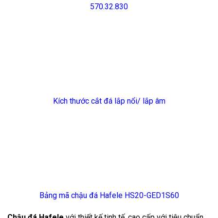
570.32.830
Kích thước cắt đá
lắp nổi/ lắp âm
Bảng mã chậu đá Hafele HS20-GED1S60
Chậu đá Hafele
với thiết kế tinh tế, cao cấp với tiêu chuẩn