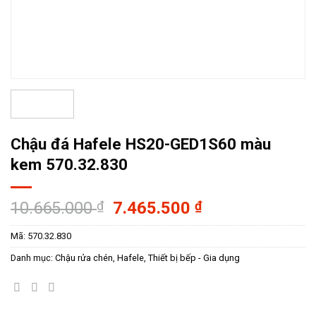
Chậu đá Hafele HS20-GED1S60 màu
kem 570.32.830
Giá
Giá
10.665.000
₫
7.465.500
₫
gốc
hiện
Mã:
570.32.830
là:
tại
10.665.000 ₫.
là:
Danh mục:
Chậu rửa chén
,
Hafele
,
Thiết bị bếp - Gia dụng
7.465.500 ₫.