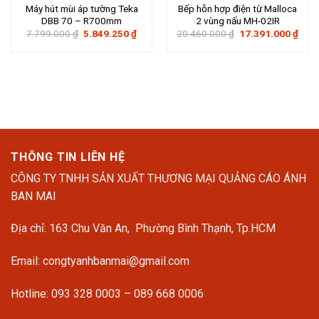
Máy hút mùi áp tường Teka
Bếp hỗn hợp điện từ Malloca
DBB 70 – R700mm
2 vùng nấu MH-02IR
Giá
Giá
Giá
Giá
7.799.000
₫
5.849.250
₫
20.460.000
₫
17.391.000
₫
gốc
hiện
gốc
hiện
là:
tại
là:
tại
7.799.000 ₫.
là:
20.460.000 ₫.
là:
5.849.250 ₫.
17.3
THÔNG TIN LIÊN HỆ
CÔNG TY TNHH SẢN XUẤT THƯƠNG MẠI QUẢNG CÁO ÁNH
BAN MAI
Địa chỉ: 163 Chu Văn An, Phường Bình Thạnh, Tp.HCM
Email: congtyanhbanmai@gmail.com
Hotline: 093 328 0003 – 089 668 0006