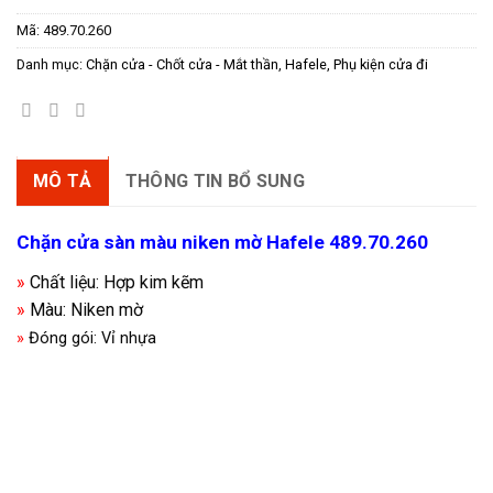
gốc
hiện
Mã:
489.70.260
là:
tại
135.000 ₫.
là:
Danh mục:
Chặn cửa - Chốt cửa - Mắt thần
,
Hafele
,
Phụ kiện cửa đi
94.500 ₫.
MÔ TẢ
THÔNG TIN BỔ SUNG
Chặn cửa sàn màu niken mờ Hafele 489.70.260
»
Chất liệu: Hợp kim kẽm
»
Màu: Niken mờ
»
Đóng gói: Vỉ nhựa