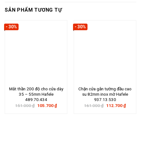
SẢN PHẨM TƯƠNG TỰ
- 30%
- 30%
Mắt thần 200 độ cho cửa dày
Chặn cửa gắn tường đầu cao
35 – 55mm Hafele
su 82mm inox mờ Hafele
489.70.434
937.13.530
Giá
Giá
Giá
Giá
151.000
₫
105.700
₫
161.000
₫
112.700
₫
gốc
hiện
gốc
hiện
là:
tại
là:
tại
151.000 ₫.
là:
161.000 ₫.
là:
105.700 ₫.
112.700