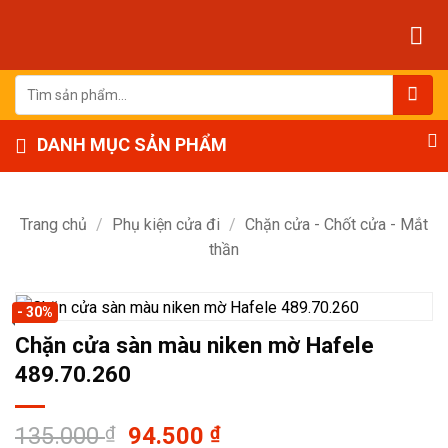
Bỏ
qua
nội
dung
Tìm
kiếm:
DANH MỤC SẢN PHẨM
Trang chủ
/
Phụ kiện cửa đi
/
Chặn cửa - Chốt cửa - Mắt
thần
- 30%
Chặn cửa sàn màu niken mờ Hafele
489.70.260
Giá
Giá
135.000
₫
94.500
₫