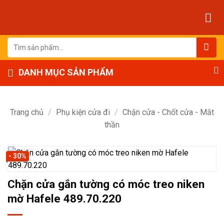
Bỏ
qua
nội
dung
Tìm
kiếm:
DANH MỤC SẢN PHẨM
Trang chủ
/
Phụ kiện cửa đi
/
Chặn cửa - Chốt cửa - Mắt
thần
- 30%
Chặn cửa gắn tường có móc treo niken
mờ Hafele 489.70.220