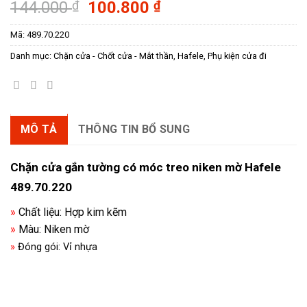
Giá
Giá
144.000
₫
100.800
₫
gốc
hiện
Mã:
489.70.220
là:
tại
144.000 ₫.
là:
Danh mục:
Chặn cửa - Chốt cửa - Mắt thần
,
Hafele
,
Phụ kiện cửa đi
100.800 ₫.
MÔ TẢ
THÔNG TIN BỔ SUNG
Chặn cửa gắn tường có móc treo niken mờ Hafele
489.70.220
»
Chất liệu: Hợp kim kẽm
»
Màu: Niken mờ
»
Đóng gói: Vỉ nhựa