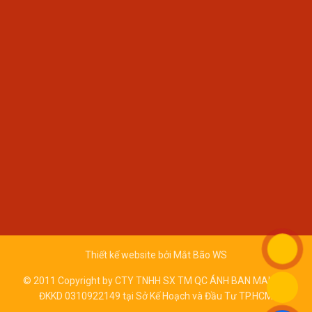
Thiết kế website bởi
Mắt Bão WS
© 2011 Copyright by CTY TNHH SX TM QC ÁNH BAN MAI - Số
ĐKKD 0310922149 tại Sở Kế Hoạch và Đầu Tư TP.HCM