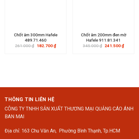
Chốt âm 300mm Hafele
Chốt âm 200mm đen mờ
489.71.460
Hafele 911.81.341
Giá
Giá
Giá
Giá
261.000
₫
182.700
₫
345.000
₫
241.500
₫
gốc
hiện
gốc
hiện
là:
tại
là:
tại
261.000 ₫.
là:
345.000 ₫.
là:
182.700 ₫.
241.500
THÔNG TIN LIÊN HỆ
CÔNG TY TNHH SẢN XUẤT THƯƠNG MẠI QUẢNG CÁO ÁNH
BAN MAI
Địa chỉ: 163 Chu Văn An, Phường Bình Thạnh, Tp.HCM