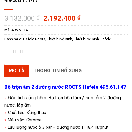
495.61.147
Giá
Giá
3.132.000
₫
2.192.400
₫
gốc
hiện
Mã:
495.61.147
là:
tại
3.132.000 ₫.
là:
Danh mục:
Hafele Roots
,
Thiết bị vệ sinh
,
Thiết bị vệ sinh Hafele
2.192.400 ₫.
MÔ TẢ
THÔNG TIN BỔ SUNG
Bộ trộn âm 2 đường nước ROOTS Hafele 495.61.147
»
Đặc tính sản phẩm: Bộ trộn bồn tắm / sen tắm 2 đường
nước, lắp âm
»
Chất liệu: Đồng thau
»
Màu sắc: Chrome
»
Lưu lượng nước ở 3 bar – đường nước 1: 18.4 lít/phút