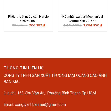
Phễu thoát nước sàn Hafele
Nút nhấn xả thải Mechanical
495.60.801
Crome 588.73.543
Giá
Giá
Giá
Giá
294.545
₫
206.182
₫
1.446.600
₫
1.084.950
₫
gốc
hiện
gốc
hiện
là:
tại
là:
tại
294.545 ₫.
là:
1.446.600 ₫.
là:
206.182 ₫.
1.084
THÔNG TIN LIÊN HỆ
CÔNG TY TNHH SẢN XUẤT THƯƠNG MẠI QUẢNG CÁO ÁNH
BAN MAI
Địa chỉ: 163 Chu Văn An, Phường Bình Thạnh, Tp.HCM
Email: congtyanhbanmai@gmail.com