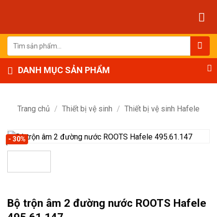
Bỏ
qua
nội
dung
Tìm
kiếm:
DANH MỤC SẢN PHẨM
Trang chủ
/
Thiết bị vệ sinh
/
Thiết bị vệ sinh Hafele
- 30%
Bộ trộn âm 2 đường nước ROOTS Hafele