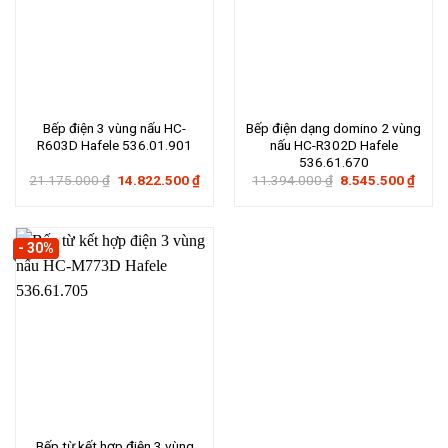
Bếp điện 3 vùng nấu HC-
Bếp điện dạng domino 2 vùng
R603D Hafele 536.01.901
nấu HC-R302D Hafele
536.61.670
Giá
Giá
Giá
Giá
21.175.000
₫
14.822.500
₫
11.394.000
₫
8.545.500
₫
gốc
hiện
gốc
hiện
là:
tại
là:
tại
21.175.000 ₫.
là:
11.394.000 ₫.
là:
14.822.500 ₫.
8.545
- 30%
Bếp từ kết hợp điện 3 vùng