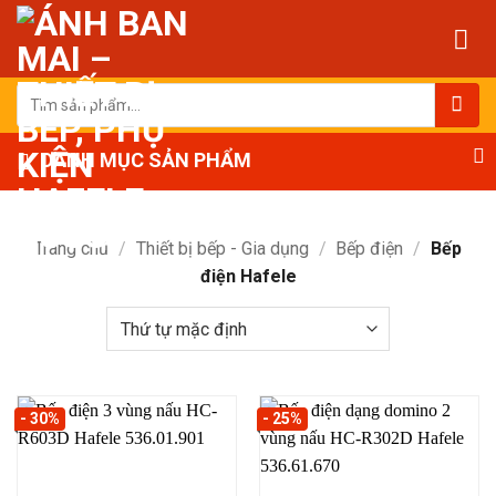
Bỏ
qua
nội
dung
Tìm
kiếm:
DANH MỤC SẢN PHẨM
Trang chủ
/
Thiết bị bếp - Gia dụng
/
Bếp điện
/
Bếp
điện Hafele
- 30%
- 25%