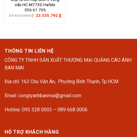
nấu HC-M773D Hafele
536.61.705
Giá
Giá
33.622.560
₫
23.535.792
₫
gốc
hiện
là:
tại
33.622.560 ₫.
là:
23.535.792 ₫.
THÔNG TIN LIÊN HỆ
CÔNG TY TNHH SẢN XUẤT THƯƠNG MẠI QUẢNG CÁO ÁNH
BAN MAI
Địa chỉ: 163 Chu Văn An, Phường Bình Thạnh, Tp.HCM
Email: congtyanhbanmai@gmail.com
Hotline: 093 328 0003 – 089 668 0006
HỖ TRỢ KHÁCH HÀNG