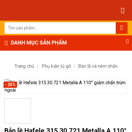
Bỏ
qua
nội
dung
Tìm
kiếm:
DANH MỤC SẢN PHẨM
Trang chủ
/
Phụ kiện tủ gỗ
/
Bản lề và nêm nhấn
- 25%
Bản lề Hafele 315.30.721 Metalla A 110°