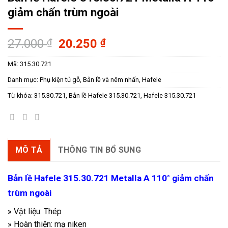
giảm chấn trùm ngoài
Giá
Giá
27.000
₫
20.250
₫
gốc
hiện
Mã:
315.30.721
là:
tại
27.000 ₫.
là:
Danh mục:
Phụ kiện tủ gỗ
,
Bản lề và nêm nhấn
,
Hafele
20.250 ₫.
Từ khóa:
315.30.721
,
Bản lề Hafele 315.30.721
,
Hafele 315.30.721
MÔ TẢ
THÔNG TIN BỔ SUNG
Bản lề Hafele 315.30.721 Metalla A 110° giảm chấn
trùm ngoài
» Vật liệu: Thép
» Hoàn thiện: mạ niken