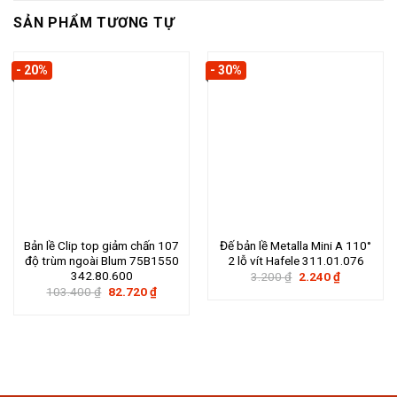
SẢN PHẨM TƯƠNG TỰ
- 20%
- 30%
Bản lề Clip top giảm chấn 107
Đế bản lề Metalla Mini A 110°
độ trùm ngoài Blum 75B1550
2 lỗ vít Hafele 311.01.076
342.80.600
Giá
Giá
3.200
₫
2.240
₫
gốc
hiện
Giá
Giá
103.400
₫
82.720
₫
là:
tại
gốc
hiện
3.200 ₫.
là:
là:
tại
2.240 ₫.
103.400 ₫.
là:
82.720 ₫.