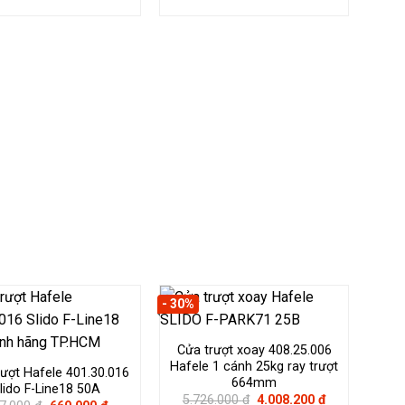
gốc
hiện
gốc
hiện
là:
tại
là:
tại
3.777.000 ₫.
là:
6.645.000 ₫.
là:
2.643.900 ₫.
4.651.500 ₫.
- 30%
Cửa trượt xoay 408.25.006
Hafele 1 cánh 25kg ray trượt
rượt Hafele 401.30.016
664mm
lido F-Line18 50A
Giá
Giá
5.726.000
₫
4.008.200
₫