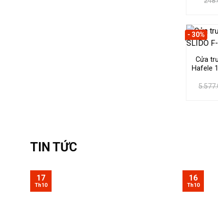
248
- 30%
Cửa tr
Hafele 1
5.577
TIN TỨC
17
16
Th10
Th10