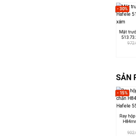
- 30%
Mặt trư
513.73
972
SẢN 
- 15%
Ray hộp
H84mm
902