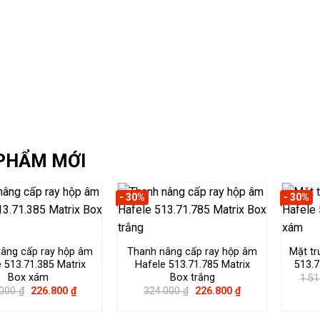
PHẨM MỚI
- 30%
- 30%
âng cấp ray hộp âm
Thanh nâng cấp ray hộp âm
Mặt tr
 513.71.385 Matrix
Hafele 513.71.785 Matrix
513.7
Box xám
Box trắng
1.5
Giá
Giá
Giá
Giá
.000
₫
226.800
₫
324.000
₫
226.800
₫
gốc
hiện
gốc
hiện
là:
tại
là:
tại