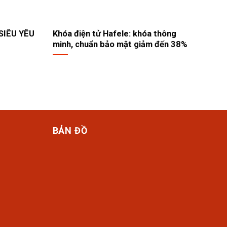
SIÊU YÊU
Khóa điện tử Hafele: khóa thông
Nấu 
minh, chuẩn bảo mật giảm đến 38%
chuẩ
Haf
BẢN ĐỒ