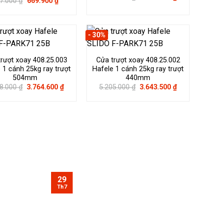
Giá
Giá
7.000
₫
669.900
₫
gốc
hiện
gốc
hiện
là:
tại
là:
tại
5.726.000 ₫.
là:
957.000 ₫.
là:
4.008.200 ₫.
669.900 ₫.
- 30%
rượt xoay 408.25.003
Cửa trượt xoay 408.25.002
 1 cánh 25kg ray trượt
Hafele 1 cánh 25kg ray trượt
504mm
440mm
Giá
Giá
Giá
Giá
78.000
₫
3.764.600
₫
5.205.000
₫
3.643.500
₫
gốc
hiện
gốc
hiện
là:
tại
là:
tại
5.378.000 ₫.
là:
5.205.000 ₫.
là:
3.764.600 ₫.
3.643.500 ₫.
29
28
Th7
Th7