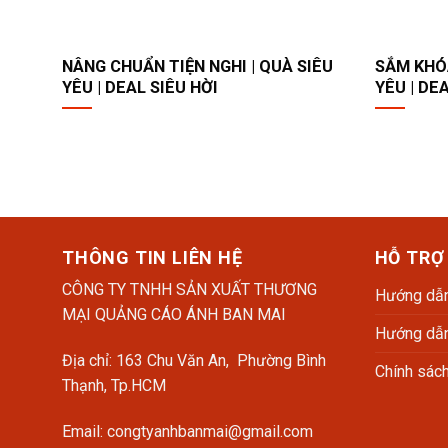
NÂNG CHUẨN TIỆN NGHI |​ QUÀ SIÊU
SẮM KHÓA
YÊU | DEAL SIÊU HỜI ​
YÊU | DE
THÔNG TIN LIÊN HỆ
HỖ TRỢ
CÔNG TY TNHH SẢN XUẤT THƯƠNG
Hướng dẫn
MẠI QUẢNG CÁO ÁNH BAN MAI
Hướng dẫn
Địa chỉ: 163 Chu Văn An, Phường Bình
Chính sác
Thạnh, Tp.HCM
Email: congtyanhbanmai@gmail.com