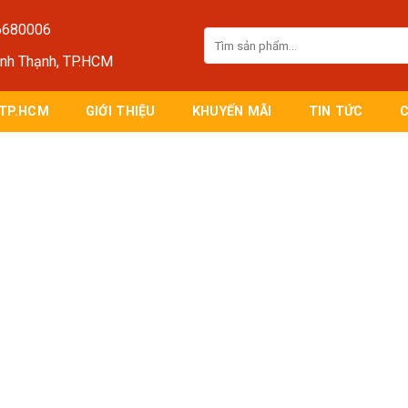
6680006
Tìm
kiếm:
ình Thạnh, TP.HCM
 TP.HCM
GIỚI THIỆU
KHUYẾN MÃI
TIN TỨC