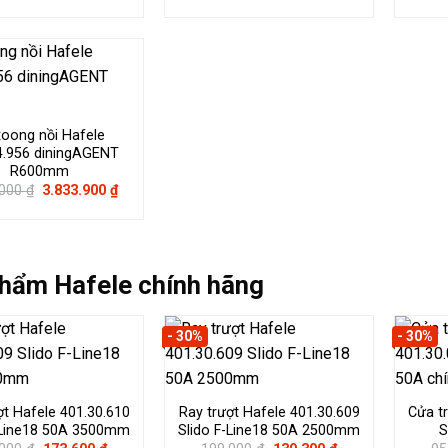
gốc
hiện
là:
tại
902.000 ₫.
là:
766.700 ₫.
xoong nồi Hafele
4.956 diningAGENT
R600mm
Giá
Giá
.000
₫
3.833.900
₫
gốc
hiện
là:
tại
5.477.000 ₫.
là:
3.833.900 ₫.
hẩm Hafele chính hãng
- 30%
- 30%
ợt Hafele 401.30.610
Ray trượt Hafele 401.30.609
Cửa t
-Line18 50A 3500mm
Slido F-Line18 50A 2500mm
S