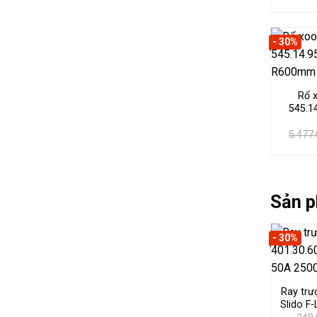
- 30%
Rổ 
545.1
5.477
Sản p
- 30%
Ray trư
Slido F