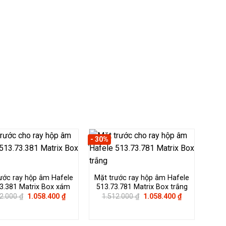
- 30%
ước ray hộp âm Hafele
Mặt trước ray hộp âm Hafele
3.381 Matrix Box xám
513.73.781 Matrix Box trắng
Giá
Giá
Giá
Giá
12.000
₫
1.058.400
₫
1.512.000
₫
1.058.400
₫
gốc
hiện
gốc
hiện
là:
tại
là:
tại
1.512.000 ₫.
là:
1.512.000 ₫.
là:
1.058.400 ₫.
1.058.400 ₫.