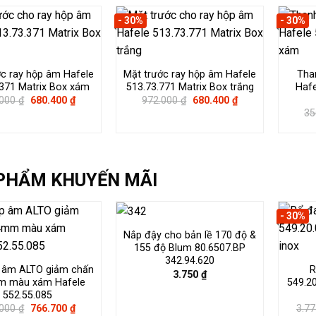
324.000 ₫.
là:
324.000 ₫.
là:
226.800 ₫.
226.800 ₫.
- 30%
- 30%
ớc ray hộp âm Hafele
Mặt trước ray hộp âm Hafele
Tha
.371 Matrix Box xám
513.73.771 Matrix Box trắng
Hafe
Giá
Giá
Giá
Giá
.000
₫
680.400
₫
972.000
₫
680.400
₫
gốc
hiện
gốc
hiện
35
là:
tại
là:
tại
972.000 ₫.
là:
972.000 ₫.
là:
680.400 ₫.
680.400 ₫.
PHẨM KHUYẾN MÃI
- 30%
Nắp đậy cho bản lề 170 độ &
155 độ Blum 80.6507.BP
342.94.620
 âm ALTO giảm chấn
R
3.750
₫
 màu xám Hafele
549.2
552.55.085
Giá
Giá
.000
₫
766.700
₫
3.7