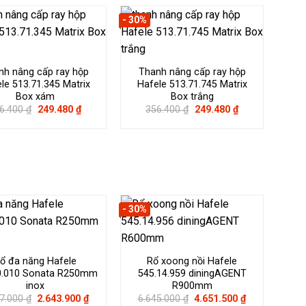
- 30%
nh nâng cấp ray hộp
Thanh nâng cấp ray hộp
le 513.71.345 Matrix
Hafele 513.71.745 Matrix
Box xám
Box trắng
Giá
Giá
Giá
Giá
6.400
₫
249.480
₫
356.400
₫
249.480
₫
gốc
hiện
gốc
hiện
là:
tại
là:
tại
356.400 ₫.
là:
356.400 ₫.
là:
249.480 ₫.
249.480 ₫.
- 30%
ổ đa năng Hafele
Rổ xoong nồi Hafele
0.010 Sonata R250mm
545.14.959 diningAGENT
inox
R900mm
Giá
Giá
Giá
Giá
77.000
₫
2.643.900
₫
6.645.000
₫
4.651.500
₫