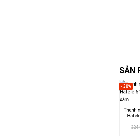
SẢN 
- 30%
Thanh n
Hafele
324