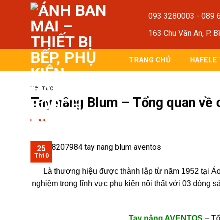
Bỏ
093 3280003
-
089 
qua
nội
163 Chu Văn An, P. B
dung
TRANG CHỦ
HAFELE
TIN TỨC
Tay nâng Blum – Tổng quan về 
25
Th10
Là thương hiệu được thành lập từ năm 1952 tại Áo
nghiệm trong lĩnh vực phụ kiện nội thất với 03 dòng 
Tay nâng AVENTOS
– Tổ