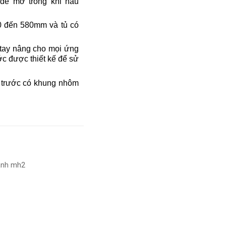
 để mở trong khi nấu
0 đến 580mm và tủ có
 tay nâng cho mọi ứng
c được thiết kế để sử
 trước có khung nhôm