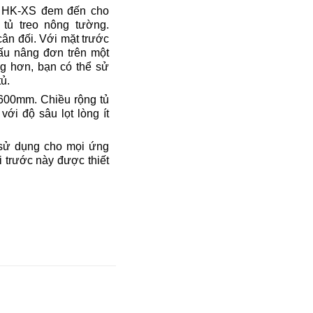
 HK-XS đem đến cho
 tủ treo nông tường.
n đối. Với mặt trước
ấu nâng đơn trên một
ng hơn, bạn có thể sử
ủ.
 600mm. Chiều rộng tủ
ới độ sâu lọt lòng ít
 sử dụng cho mọi ứng
 trước này được thiết