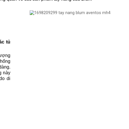
ác tủ
lượng
thống
dàng.
g này
do di