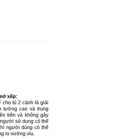
mở xếp
:
ho tủ 2 cánh là giải
eo tường cao và trung
ên trên và không gây
y người sử dụng có thể
chí người dùng có thể
g lo vướng víu.