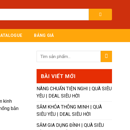
CATALOGUE
BẢNG GIÁ
BÀI VIẾT MỚI
NÂNG CHUẨN TIỆN NGHI |​ QUÀ SIÊU
YÊU | DEAL SIÊU HỜI ​
m kinh
SẮM KHÓA THÔNG MINH​ | QUÀ
thống bản
SIÊU YÊU | DEAL SIÊU HỜI
SẮM GIA DỤNG ĐỈNH | QUÀ SIÊU