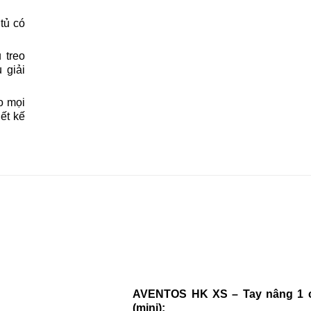
tủ có
 treo
 giải
o mọi
ết kế
AVENTOS HK XS – Tay nâng 1 
(mini)
: