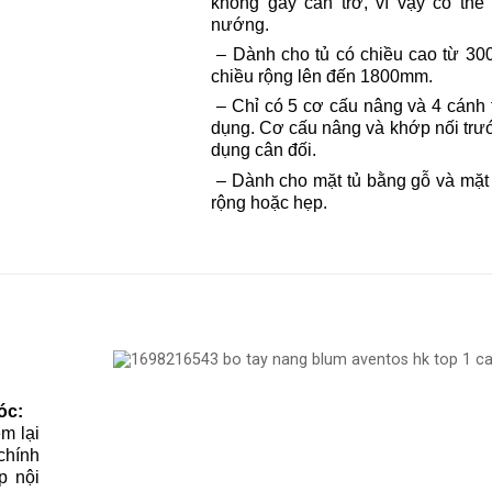
không gây cản trở, vì vậy có thể
nướng.
– Dành cho tủ có chiều cao từ 30
chiều rộng lên đến 1800mm.
– Chỉ có 5 cơ cấu nâng và 4 cánh
dụng. Cơ cấu nâng và khớp nối trướ
dụng cân đối.
– Dành cho mặt tủ bằng gỗ và mặt
rộng hoặc hẹp.
óc
:
m lại
chính
p nội