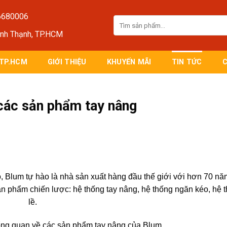
6680006
Tìm
kiếm:
ình Thạnh, TP.HCM
 TP.HCM
GIỚI THIỆU
KHUYẾN MÃI
TIN TỨC
các sản phẩm tay nâng
, Blum tự hào là nhà sản xuất hàng đầu thế giới với hơn 70 nă
sản phẩm chiến lược: hệ thống tay nâng, hệ thống ngăn kéo, hệ 
lề.
ng quan về các sản phẩm tay nâng của Blum