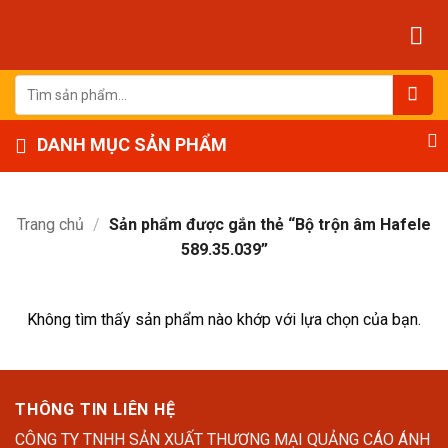
Bỏ
qua
nội
dung
Tìm
kiếm:
DANH MỤC SẢN PHẨM
Trang chủ
/
Sản phẩm được gắn thẻ “Bộ trộn âm Hafele
589.35.039”
Không tìm thấy sản phẩm nào khớp với lựa chọn của bạn.
THÔNG TIN LIÊN HỆ
CÔNG TY TNHH SẢN XUẤT THƯƠNG MẠI QUẢNG CÁO ÁNH