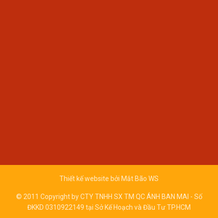
Thiết kế website bởi
Mắt Bão WS
© 2011 Copyright by CTY TNHH SX TM QC ÁNH BAN MAI - Số
ĐKKD 0310922149 tại Sở Kế Hoạch và Đầu Tư TP.HCM