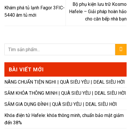
Bộ phụ kiện lưu trữ Kosmo
Khám phá tủ lạnh Fagor 3FIC-
Hafele – Giải pháp hoàn hảo
5440 âm tủ mới
cho căn bếp nhà bạn
BÀI VIẾT MỚI
NÂNG CHUẨN TIỆN NGHI |​ QUÀ SIÊU YÊU | DEAL SIÊU HỜI ​
SẮM KHÓA THÔNG MINH​ | QUÀ SIÊU YÊU | DEAL SIÊU HỜI
SẮM GIA DỤNG ĐỈNH | QUÀ SIÊU YÊU | DEAL SIÊU HỜI
Khóa điện tử Hafele: khóa thông minh, chuẩn bảo mật giảm
đến 38%