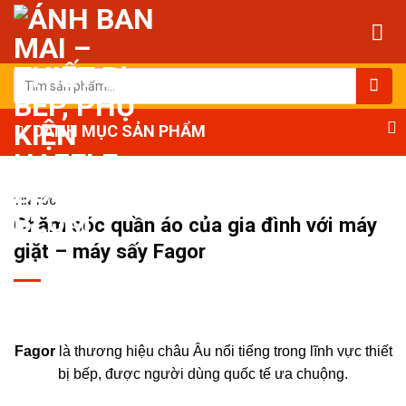
Bỏ
qua
nội
dung
Tìm
kiếm:
DANH MỤC SẢN PHẨM
TIN TỨC
Chăm sóc quần áo của gia đình với máy
giặt – máy sấy Fagor
Fagor
là thương hiệu châu Âu nổi tiếng trong lĩnh vực thiết
bị bếp, được người dùng quốc tế ưa chuộng.