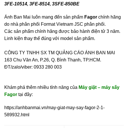
3FE-10514, 3FE-8514, 3SFE-850BE
Ánh Ban Mai luôn mang đến sản phẩm
Fagor
chính hãng
do nhà phân phối
Format Vietnam JSC
phân phối.
Các sản phẩm chính hãng được bảo hành điện tử 3 năm.
Linh kiện thay thế đúng với model sản phẩm.
CÔNG TY TNHH SX TM QUẢNG CÁO ÁNH BAN MAI
163 Chu Văn An, P.26, Q. Bình Thạnh, TP.HCM.
ĐT/zalo/viber: 0933 280 003
Khám phá thêm nhiều tính năng của
Máy giặt – máy sấy
Fagor
tại đây:
https://anhbanmai.vn/may-giat-may-say-fagor-2-1-
589932.html