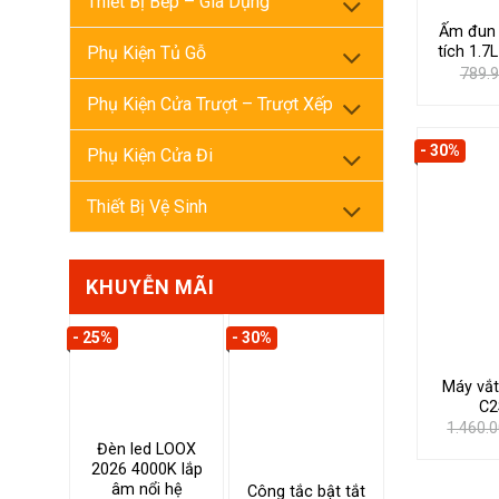
Thiết Bị Bếp – Gia Dụng
Ấm đun 
Phụ Kiện Tủ Gỗ
tích 1.7
789.
Phụ Kiện Cửa Trượt – Trượt Xếp
- 30%
Phụ Kiện Cửa Đi
Thiết Bị Vệ Sinh
KHUYỄN MÃI
- 25%
- 30%
Máy vắt
C2
1.460.
Đèn led LOOX
2026 4000K lắp
âm nổi hệ
Công tắc bật tắt