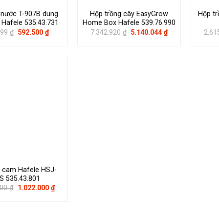
nước T-907B dung
Hộp trồng cây EasyGrow
Hộp tr
L Hafele 535.43.731
Home Box Hafele 539.76.990
Giá
Giá
Giá
Giá
999
₫
592.500
₫
7.342.920
₫
5.140.044
₫
2.61
gốc
hiện
gốc
hiện
là:
tại
là:
tại
789.999 ₫.
là:
7.342.920 ₫.
là:
592.500 ₫.
5.140.044 ₫.
 cam Hafele HSJ-
S 535.43.801
Giá
Giá
000
₫
1.022.000
₫
gốc
hiện
là:
tại
1.460.000 ₫.
là:
1.022.000 ₫.