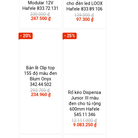
Modular 12V
cho đèn led LOOX
Hafele 833.72.131
Hafele 833.89.106
330.000
₫
139.000
₫
Giá
Giá
247.500
₫
Giá
Giá
97.300
₫
gốc
hiện
gốc
hiện
là:
tại
là:
tại
330.000 ₫.
là:
139.000 ₫.
là:
247.500 ₫.
- 20%
- 25%
97.300 ₫.
Bản lề Clip top
155 độ màu đen
Blum Onyx
342.44.502
293.700
₫
Rổ kéo Dispensa
Giá
Giá
234.960
₫
Junior III màu
gốc
hiện
là:
tại
đen cho tủ rộng
293.700 ₫.
là:
600mm Hafele
234.960 ₫.
545.11.346
12.111.000
₫
Giá
Giá
9.083.250
₫
gốc
hiện
là:
tại
12.111.000 ₫.
là: