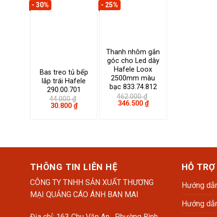
- 30%
- 25%
9.083.250 ₫.
Thanh nhôm gắn
góc cho Led dây
Hafele Loox
Bas treo tủ bếp
2500mm màu
lắp trái Hafele
bạc 833.74.812
290.00.701
462.000
₫
44.000
₫
Giá
Giá
346.500
₫
Giá
Giá
30.800
₫
gốc
hiện
gốc
hiện
là:
tại
là:
tại
462.000 ₫.
là:
44.000 ₫.
là:
346.500 ₫.
30.800 ₫.
THÔNG TIN LIÊN HỆ
HỖ TRỢ
CÔNG TY TNHH SẢN XUẤT THƯƠNG
Hướng dẫn
MẠI QUẢNG CÁO ÁNH BAN MAI
Hướng dẫn
Địa chỉ: 163 Chu Văn An, Phường Bình