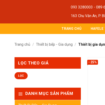
Bỏ
093 3280003
-
089 
qua
nội
163 Chu Văn An, P. B
dung
TRANG CHỦ
HAFELE
Trang chủ
/
Thiết bị bếp - Gia dụng
/
Thiết bị gia dụ
- 25%
LỌC THEO GIÁ
Giá
Giá
LỌC
thấp
cao
nhất
nhất
DANH MỤC SẢN PHẨM