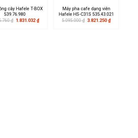
ồng cây Hafele T-BOX
Máy pha cafe dạng viên
539.76.980
Hafele HS-C31S 535.43.021
Giá
Giá
Giá
Giá
5.760
₫
1.831.032
₫
5.095.000
₫
3.821.250
₫
gốc
hiện
gốc
hiện
là:
tại
là:
tại
2.615.760 ₫.
là:
5.095.000 ₫.
là:
1.831.032 ₫.
3.821.250 ₫.