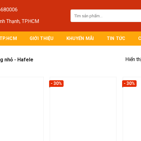
6680006
Tìm
kiếm:
ình Thạnh, TP.HCM
 TP.HCM
GIỚI THIỆU
KHUYẾN MÃI
TIN TỨC
Hiển th
ng nhỏ - Hafele
- 30%
- 30%