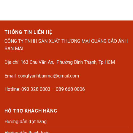
17.391.000 ₫.
7.480
THÔNG TIN LIÊN HỆ
CÔNG TY TNHH SẢN XUẤT THƯƠNG MẠI QUẢNG CÁO ÁNH
BAN MAI
Địa chỉ: 163 Chu Văn An, Phường Bình Thạnh, Tp.HCM
Email: congtyanhbanmai@gmail.com
Hotline: 093 328 0003 – 089 668 0006
HỖ TRỢ KHÁCH HÀNG
Hướng dẫn đặt hàng
Hướng dẫn thanh toán