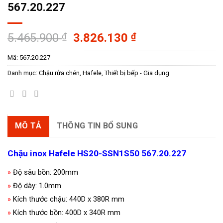
567.20.227
Giá
Giá
5.465.900
₫
3.826.130
₫
gốc
hiện
Mã:
567.20.227
là:
tại
5.465.900 ₫.
là:
Danh mục:
Chậu rửa chén
,
Hafele
,
Thiết bị bếp - Gia dụng
3.826.130 ₫.
MÔ TẢ
THÔNG TIN BỔ SUNG
Chậu inox Hafele HS20-SSN1S50 567.20.227
»
Độ sâu bồn: 200mm
»
Độ dày: 1.0mm
»
Kích thước chậu: 440D x 380R mm
»
Kích thước bồn: 400D x 340R mm