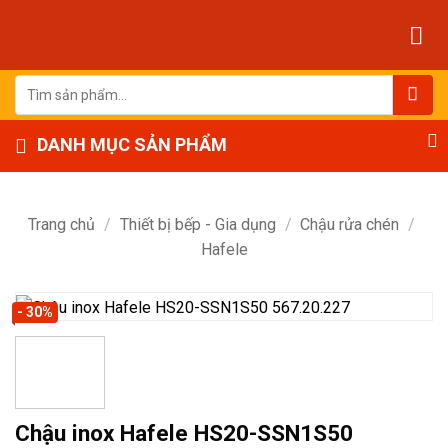
Bỏ
qua
nội
dung
Tìm
kiếm:
DANH MỤC SẢN PHẨM
Trang chủ
/
Thiết bị bếp - Gia dụng
/
Chậu rửa chén
/
Hafele
- 30%
Chậu inox Hafele HS20-SSN1S50