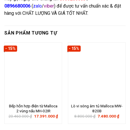
0896680006
(
zalo
/
viber
) để được tư vấn chuẩn xác & đặt
hàng với CHẤT LƯỢNG VÀ GIÁ TỐT NHẤT.
SẢN PHẨM TƯƠNG TỰ
- 15%
- 15%
Bếp hỗn hợp điện từ Malloca
Lò vi sóng âm tủ Malloca MW-
2 vùng nấu MH-02IR
820B
Giá
Giá
Giá
Giá
20.460.000
₫
17.391.000
₫
8.800.000
₫
7.480.000
₫
gốc
hiện
gốc
hiện
là:
tại
là:
tại
20.460.000 ₫.
là:
8.800.000 ₫.
là: