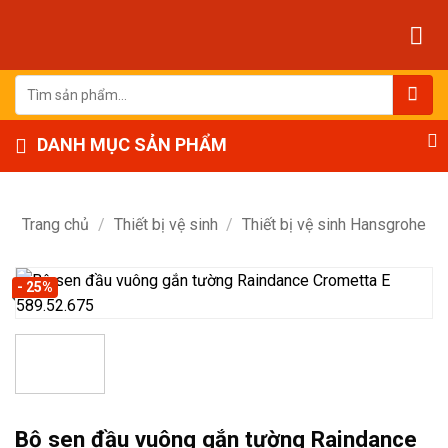
Bỏ
qua
nội
dung
Tìm
kiếm:
DANH MỤC SẢN PHẨM
Trang chủ
/
Thiết bị vệ sinh
/
Thiết bị vệ sinh Hansgrohe
- 25%
Bộ sen đầu vuông gắn tường Raindance