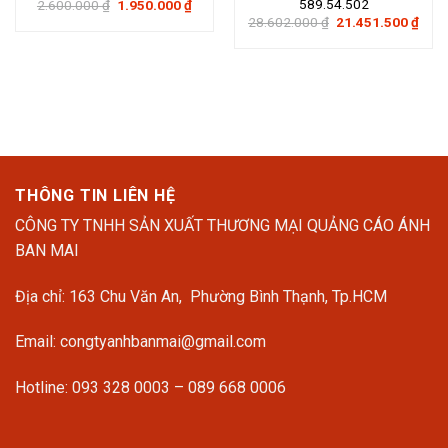
589.54.502
Giá
Giá
2.600.000
₫
1.950.000
₫
gốc
hiện
Giá
Giá
28.602.000
₫
21.451.500
₫
là:
tại
gốc
hiện
2.600.000 ₫.
là:
là:
tại
1.950.000 ₫.
28.602.000 ₫.
là:
21.4
THÔNG TIN LIÊN HỆ
CÔNG TY TNHH SẢN XUẤT THƯƠNG MẠI QUẢNG CÁO ÁNH
BAN MAI
Địa chỉ: 163 Chu Văn An, Phường Bình Thạnh, Tp.HCM
Email: congtyanhbanmai@gmail.com
Hotline: 093 328 0003 – 089 668 0006