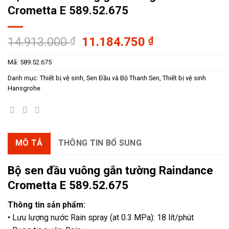
Crometta E 589.52.675
Giá
Giá
14.913.000
₫
11.184.750
₫
gốc
hiện
Mã:
589.52.675
là:
tại
14.913.000 ₫.
là:
Danh mục:
Thiết bị vệ sinh
,
Sen Đầu và Bộ Thanh Sen
,
Thiết bị vệ sinh
11.184.750 ₫
Hansgrohe
MÔ TẢ
THÔNG TIN BỔ SUNG
Bộ sen đầu vuông gắn tường Raindance
Crometta E 589.52.675
Thông tin sản phẩm:
• Lưu lượng nước Rain spray (at 0.3 MPa): 18 lít/phút