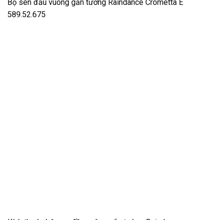
Bộ sen đầu vuông gắn tường Raindance Crometta E
589.52.675