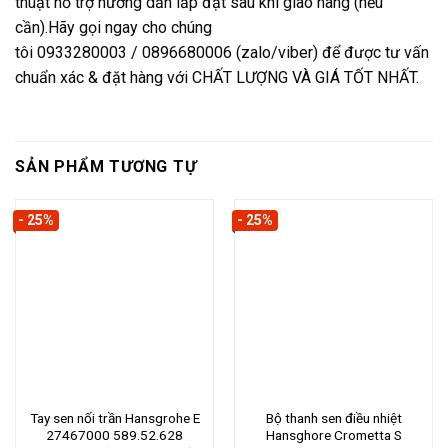
thuật hỗ trợ hướng dẫn lắp đặt sau khi giao hàng (nếu
cần).Hãy gọi ngay cho chúng
tôi 0933280003 / 0896680006 (zalo/viber) để được tư vấn
chuẩn xác & đặt hàng với CHẤT LƯỢNG VÀ GIÁ TỐT NHẤT.
SẢN PHẨM TƯƠNG TỰ
- 25%
- 25%
Tay sen nối trần Hansgrohe E
Bộ thanh sen điều nhiệt
27467000 589.52.628
Hansghore Crometta S